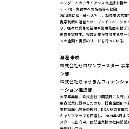
ベンダーとのアライアンスの提携や新サ
チ・PR・実顧客への販売等を経験。
2018年に富士通へ入社し、製造業の営
提案制度の運営とオープンイノベーショ
り、様々な業界の新規事業事務局を繋ぎ
運営を実施中。複数企業が参加するワー
ンの企画と実行のリードを行っている。
渡邊 未咲
株式会社ゼロワンブースター 事
ン部
株式会社ちゅうぎんフィナンシャ
ーション推進部
大学卒業後、株式会社中国銀行に入行。
顧客営業に従事したのち、総合企画部へ
業務効率化施策の検討、DX人材の育成
キャリアアップを目指し、2024年3月
スターに出向中。民間企業様の社内起業
等を担当する。