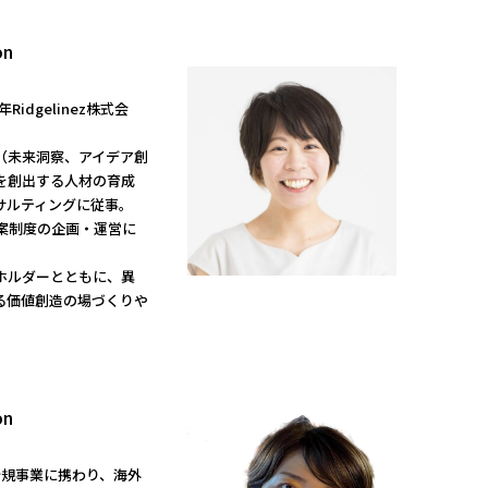
on
idgelinez株式会
（未来洞察、アイデア創
を創出する人材の育成
サルティングに従事。
提案制度の企画・運営に
ホルダーとともに、異
る価値創造の場づくりや
on
新規事業に携わり、海外