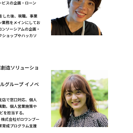
ービスの企画・ローン
業をした後、現職。事業
ン業務をメインにしてお
コンソーシアムの企画・
クショップやハッカソ
業創造ソリューショ
ルグループ イノベ
支店で窓口対応、個人
異動。個人営業施策や
などを担当する。
より株式会社ゼロワンブー
家育成プログラム支援