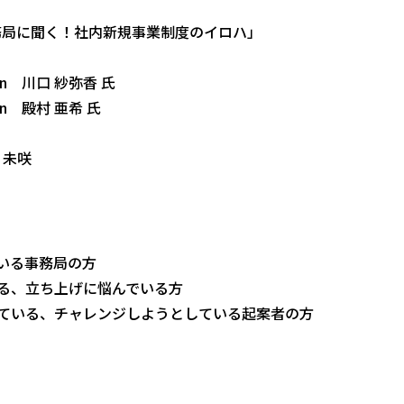
士通事務局に聞く！社内新規事業制度のイロハ」
on 川口 紗弥香 氏
on 殿村 亜希 氏
 未咲
いる事務局の方
る、立ち上げに悩んでいる方
ている、チャレンジしようとしている起案者の方