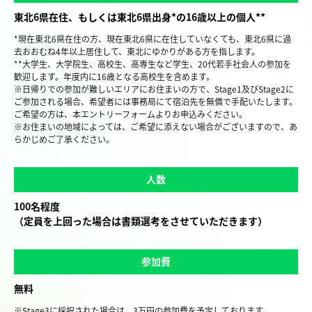
東北6県在住、もしくは東北6県出身*の16歳以上の個人**
*現在東北6県在住の⽅、現在東北6県に在住していなくても、東北6県に過
去おおむね4年以上居住して、東北にゆかりがある⽅を指します。
**⼤学⽣、⼤学院⽣、⾼校⽣、⾼専⽣など学⽣、20代若⼿社会⼈の参加を
歓迎します。年度内に16歳となる⾼校⽣を含めます。
※日帰りでの参加が難しいエリアにお住まいの方で、Stage1及びStage2に
ご参加される場合、希望者には事務局にて宿泊先を無償で手配いたします。
ご希望の方は、本エントリーフォームよりお申込みください。
※お住まいの地域によっては、ご希望に添えない場合がございますので、あ
らかじめご了承ください。
人数
100名程度
（定員を上回った場合は書類選考をさせていただきます）
参加費
無料
※Stage3に採択された場合は、3万円の参加費を予定しております。