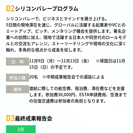
02
シリコンバレープログラム
シリコンバレーで、ビジネスとマインドを磨き上げる。
5日間の現地滞在を通じ、グローバルに活躍する起業家やVCとの
ミートアップ、ピッチ、メンタリング機会を提供します。著名企
業への訪問に加え、現地で活躍する日本人や同世代のロールモデ
ルとの交流もアレンジ。ストーリーテリングや現地の文化に深く
触れ、多角的な視点から成長を促します。
11月9日（月）～11月13日（金） ※帰国日は11月
日 時
15日（日）の予定です。
20名 ※中間成果報告会での選抜による
参加人数
渡航に際しての航空費、宿泊費、滞在費などを支援
備考
します。参加費30,000円、ESTA申請費用、空港まで
の往復交通費は参加者の負担となります。
03
最終成果報告会
2月