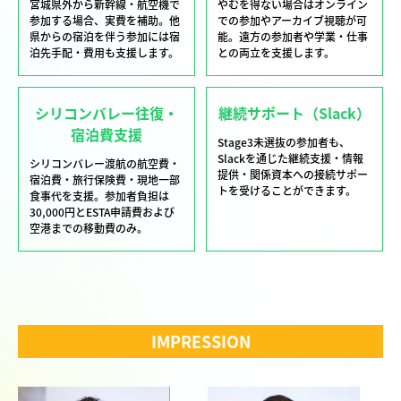
宮城県外から新幹線・航空機で
やむを得ない場合はオンライン
参加する場合、実費を補助。他
での参加やアーカイブ視聴が可
県からの宿泊を伴う参加には宿
能。遠方の参加者や学業・仕事
泊先手配・費用も支援します。
との両立を支援します。
シリコンバレー往復・
継続サポート（Slack）
宿泊費支援
Stage3未選抜の参加者も、
Slackを通じた継続支援・情報
シリコンバレー渡航の航空費・
提供・関係資本への接続サポー
宿泊費・旅行保険費・現地一部
トを受けることができます。
食事代を支援。参加者負担は
30,000円とESTA申請費および
空港までの移動費のみ。
IMPRESSION