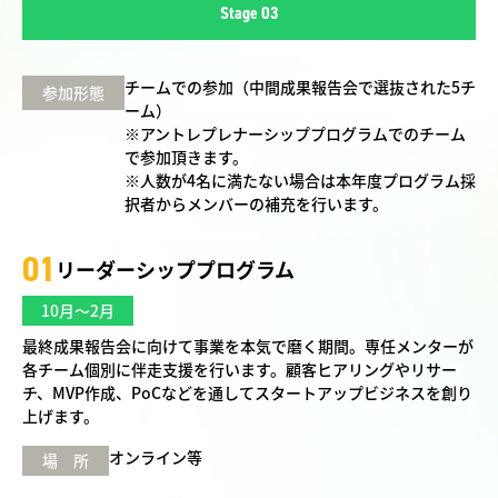
Stage 03
チームでの参加（中間成果報告会で選抜された5チ
参加形態
ーム）
※アントレプレナーシッププログラムでのチーム
で参加頂きます。
※人数が4名に満たない場合は本年度プログラム採
択者からメンバーの補充を行います。
01
リーダーシッププログラム
10月～2月
最終成果報告会に向けて事業を本気で磨く期間。専任メンターが
各チーム個別に伴走支援を行います。顧客ヒアリングやリサー
チ、MVP作成、PoCなどを通してスタートアップビジネスを創り
上げます。
オンライン等
場 所