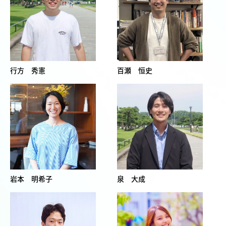
行方 秀憲
百瀬 恒史
岩本 明希子
泉 大成