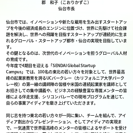
郡 和子（こおりかずこ）
仙台市長
仙台市では、イノベーションや新たな雇用を生み出すスタートアッ
プを今後の経済成長のエンジンに位置づけ、世界に先駆けて社会課
題を解決し、世界への飛躍を目指すスタートアップが連続的に生ま
れるグローバル・スタートアップ都市・仙台の実現を目指していま
す。
その鍵となるのは、次世代のイノベーションを担うグローバル人材
の育成です。
今年度で4期目を迎える「SENDAI Global Startup
Campus」では、100名の東北の若い方々を対象として、世界最高
峰の起業家教育を誇るUCバークレー（カリフォルニア大学バーク
レー校）の第一線の講師陣の皆様や米国の連続起業家を講師として
お招きしての集中講義や、ビジネスの経験豊富な専属メンターの皆
様による伴走支援、シリコンバレーでの現地プログラムを通じて、
自らの事業アイディアを磨き上げていただきます。
同じ志を持つ東北の若い方々が一同に集い、チームを組んで、アイ
ディア創出からプレゼンテーション、そしてアイディアの実現ま
で、一気通貫で世界最高峰のメンターの皆様によるサポートを受け