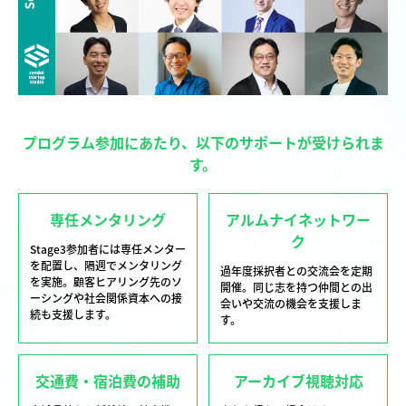
プログラム参加にあたり、以下のサポートが受けられま
す。
専任メンタリング
アルムナイネットワー
ク
Stage3参加者には専任メンター
を配置し、隔週でメンタリング
過年度採択者との交流会を定期
を実施。顧客ヒアリング先のソ
開催。同じ志を持つ仲間との出
ーシングや社会関係資本への接
会いや交流の機会を支援しま
続も支援します。
す。
交通費・宿泊費の補助
アーカイブ視聴対応