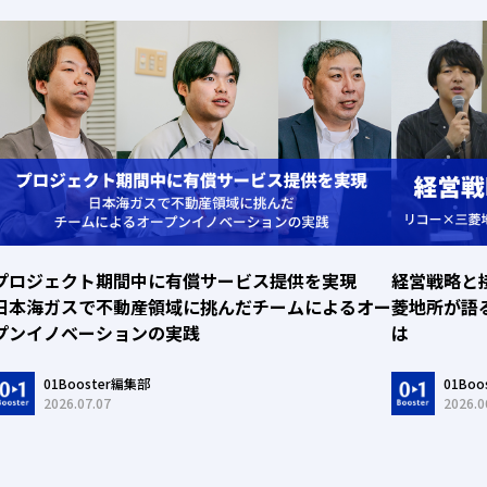
プロジェクト期間中に有償サービス提供を実現
経営戦略と
日本海ガスで不動産領域に挑んだチームによるオー
菱地所が語
プンイノベーションの実践
は
01Booster編集部
01Bo
2026.07.07
2026.0