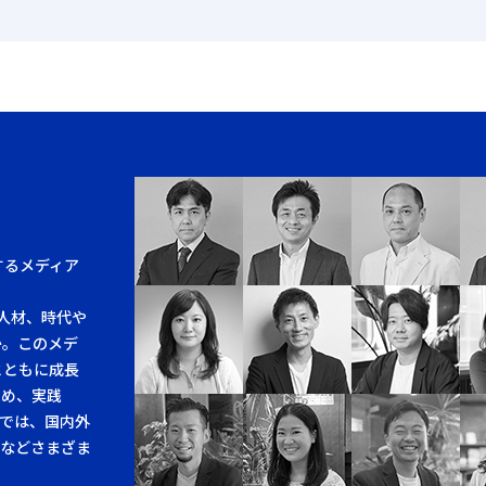
するメディア
人材、時代や
か。このメデ
とともに成長
求め、実践
では、国内外
例などさまざま