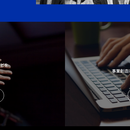
などを
事業創造
。