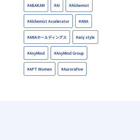
#ABAKAM
#AI
#Alchemist
#Alchemist Accelerator
#ANA
#ANAホールディングス
#any style
#AnyMind
#AnyMind Group
#APT Women
#AuroraFive