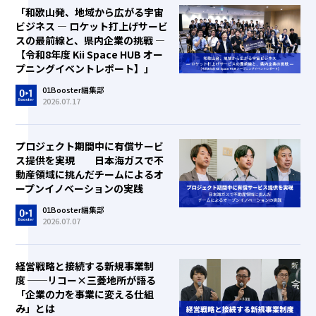
「和歌山発、地域から広がる宇宙
ビジネス ― ロケット打上げサービ
スの最前線と、県内企業の挑戦 ―
【令和8年度 Kii Space HUB オー
プニングイベントレポート】」
01Booster編集部
2026.07.17
プロジェクト期間中に有償サービ
ス提供を実現 日本海ガスで不
動産領域に挑んだチームによるオ
ープンイノベーションの実践
01Booster編集部
2026.07.07
経営戦略と接続する新規事業制
度 ──リコー×三菱地所が語る
「企業の力を事業に変える仕組
み」とは