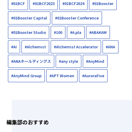
#01BCF
#01BCF2023
#01BCF2024
#01Booster
#01Booster Capital
#01Booster Conference
#01Booster Studio
#100
#A.pla
#ABAKAM
#AI
#Alchemist
#Alchemist Accelerator
#ANA
#ANAホールディングス
#any style
#AnyMind
#AnyMind Group
#APT Women
#AuroraFive
編集部のおすすめ