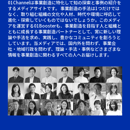
01Channelは事業創造に特化して知の探索と事例の紹介を
するメディアサイトです。
事業創造の手法は1つだけでは
なく、取り組む組織の文化や人材、時代や環境に呼応して
進化・探索していくものではないでしょうか。このメディ
アを運営する01Boosterも、事業創造を目指す人と組織と
ともに成長する事業創造パートナーとして、常に新しい理
論や手法を求め、実践し、豊かなコミュニティを創ろうと
しています。当メディアでは、国内外を問わず、事業会
社・地域行政を問わず、理論・手法・事例などさまざまな
情報を事業創造に関わるすべての人へお届けします。