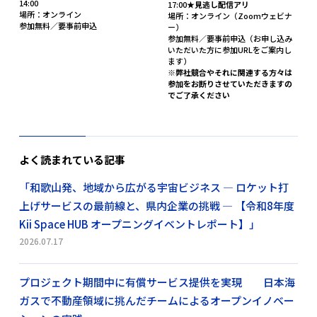
14:00
17:00★
見逃し配信アリ
場所：オンライン
場所：オンライン（Zoomウェビナ
参加無料／要事前申込
ー）
参加無料／要事前申込（お申し込み
いただいた方に参加URLをご案内し
ます）
※弊社競合やそれに関連する方々は
参加をお断りさせていただきますの
でご了承ください
よく読まれている記事
「和歌山発、地域から広がる宇宙ビジネス ― ロケット打
上げサービスの最前線と、県内企業の挑戦 ― 【令和8年度
Kii Space HUB オープニングイベントレポート】」
2026.07.17
プロジェクト期間中に有償サービス提供を実現 日本海
ガスで不動産領域に挑んだチームによるオープンイノベー