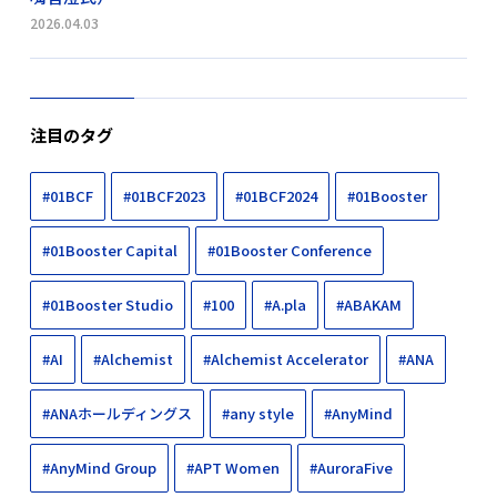
2026.04.03
注目のタグ
#01BCF
#01BCF2023
#01BCF2024
#01Booster
#01Booster Capital
#01Booster Conference
#01Booster Studio
#100
#A.pla
#ABAKAM
#AI
#Alchemist
#Alchemist Accelerator
#ANA
#ANAホールディングス
#any style
#AnyMind
#AnyMind Group
#APT Women
#AuroraFive