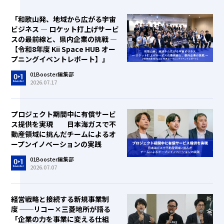
「和歌山発、地域から広がる宇宙
ビジネス ― ロケット打上げサービ
スの最前線と、県内企業の挑戦 ―
【令和8年度 Kii Space HUB オー
プニングイベントレポート】」
01Booster編集部
2026.07.17
プロジェクト期間中に有償サービ
ス提供を実現 日本海ガスで不
動産領域に挑んだチームによるオ
ープンイノベーションの実践
01Booster編集部
2026.07.07
経営戦略と接続する新規事業制
度 ──リコー×三菱地所が語る
「企業の力を事業に変える仕組