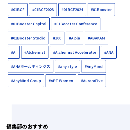
#01BCF
#01BCF2023
#01BCF2024
#01Booster
#01Booster Capital
#01Booster Conference
#01Booster Studio
#100
#A.pla
#ABAKAM
#AI
#Alchemist
#Alchemist Accelerator
#ANA
#ANAホールディングス
#any style
#AnyMind
#AnyMind Group
#APT Women
#AuroraFive
編集部のおすすめ