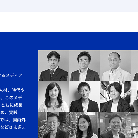
するメディア
人材、時代や
か。このメデ
とともに成長
求め、実践
では、国内外
例などさまざま