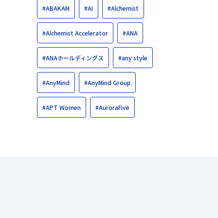
#ABAKAM
#AI
#Alchemist
#Alchemist Accelerator
#ANA
#ANAホールディングス
#any style
#AnyMind
#AnyMind Group
#APT Women
#AuroraFive