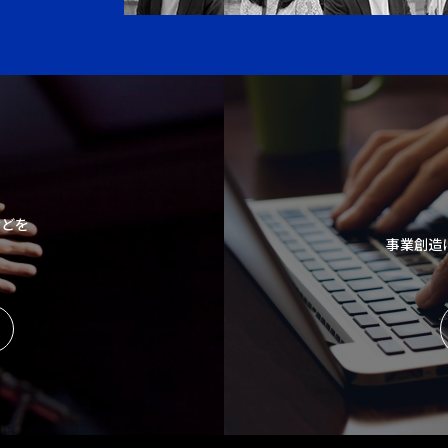
などを
事業創造
。