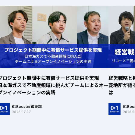
プロジェクト期間中に有償サービス提供を実現
経営戦略と
日本海ガスで不動産領域に挑んだチームによるオー
菱地所が語
プンイノベーションの実践
は
01Booster編集部
01Bo
2026.07.07
2026.0