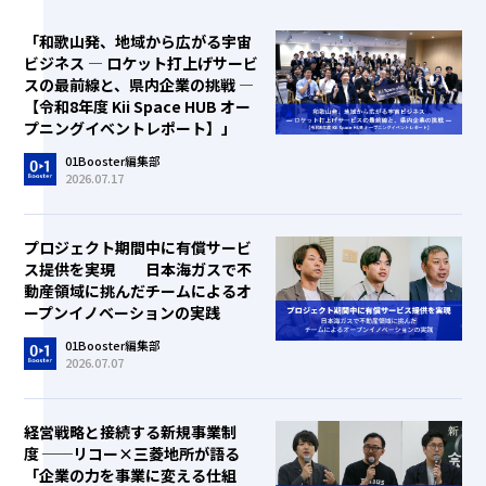
「和歌山発、地域から広がる宇宙
ビジネス ― ロケット打上げサービ
スの最前線と、県内企業の挑戦 ―
【令和8年度 Kii Space HUB オー
プニングイベントレポート】」
01Booster編集部
2026.07.17
プロジェクト期間中に有償サービ
ス提供を実現 日本海ガスで不
動産領域に挑んだチームによるオ
ープンイノベーションの実践
01Booster編集部
2026.07.07
経営戦略と接続する新規事業制
度 ──リコー×三菱地所が語る
「企業の力を事業に変える仕組