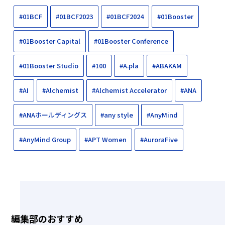
#01BCF
#01BCF2023
#01BCF2024
#01Booster
#01Booster Capital
#01Booster Conference
#01Booster Studio
#100
#A.pla
#ABAKAM
#AI
#Alchemist
#Alchemist Accelerator
#ANA
#ANAホールディングス
#any style
#AnyMind
#AnyMind Group
#APT Women
#AuroraFive
編集部のおすすめ