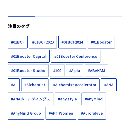
注目のタグ
#01BCF
#01BCF2023
#01BCF2024
#01Booster
#01Booster Capital
#01Booster Conference
#01Booster Studio
#100
#A.pla
#ABAKAM
#AI
#Alchemist
#Alchemist Accelerator
#ANA
#ANAホールディングス
#any style
#AnyMind
#AnyMind Group
#APT Women
#AuroraFive