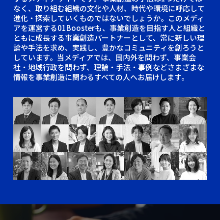
なく、取り組む組織の文化や人材、時代や環境に呼応して
進化・探索していくものではないでしょうか。このメディ
アを運営する01Boosterも、事業創造を目指す人と組織と
ともに成長する事業創造パートナーとして、常に新しい理
論や手法を求め、実践し、豊かなコミュニティを創ろうと
しています。当メディアでは、国内外を問わず、事業会
社・地域行政を問わず、理論・手法・事例などさまざまな
情報を事業創造に関わるすべての人へお届けします。