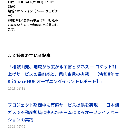
日程：11月 14日 (金曜日)⋅12:00～
13:00
場所：オンライン（Zoomウェビナ
ー）
参加無料／要事前申込（お申し込み
いただいた方に参加URLをご案内し
ます）
よく読まれている記事
「和歌山発、地域から広がる宇宙ビジネス ― ロケット打
上げサービスの最前線と、県内企業の挑戦 ― 【令和8年度
Kii Space HUB オープニングイベントレポート】」
2026.07.17
プロジェクト期間中に有償サービス提供を実現 日本海
ガスで不動産領域に挑んだチームによるオープンイノベー
ションの実践
2026.07.07