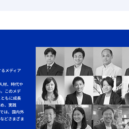
するメディア
人材、時代や
か。このメデ
とともに成長
求め、実践
では、国内外
例などさまざま