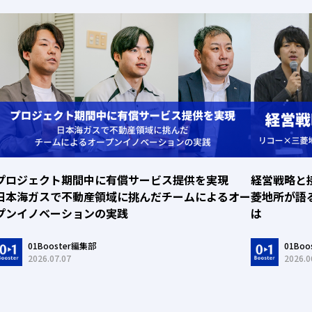
プロジェクト期間中に有償サービス提供を実現
経営戦略と
日本海ガスで不動産領域に挑んだチームによるオー
菱地所が語
プンイノベーションの実践
は
01Booster編集部
01Bo
2026.07.07
2026.0