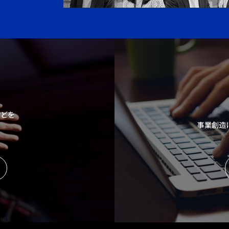
などを
事業創造
。