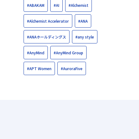
#ABAKAM
#AI
#Alchemist
#Alchemist Accelerator
#ANA
#ANAホールディングス
#any style
#AnyMind
#AnyMind Group
#APT Women
#AuroraFive