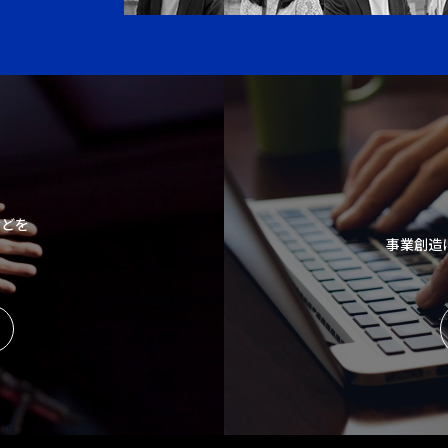
などを
事業創造
。