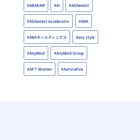
#ABAKAM
#AI
#Alchemist
#Alchemist Accelerator
#ANA
#ANAホールディングス
#any style
#AnyMind
#AnyMind Group
#APT Women
#AuroraFive