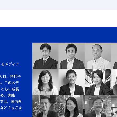
するメディア
人材、時代や
か。このメデ
とともに成長
求め、実践
では、国内外
例などさまざま