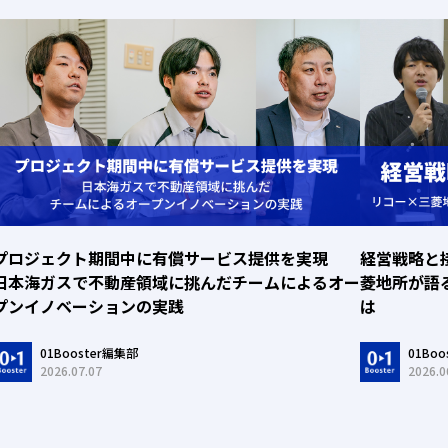
プロジェクト期間中に有償サービス提供を実現
経営戦略と
日本海ガスで不動産領域に挑んだチームによるオー
菱地所が語
プンイノベーションの実践
は
01Booster編集部
01Bo
2026.07.07
2026.0