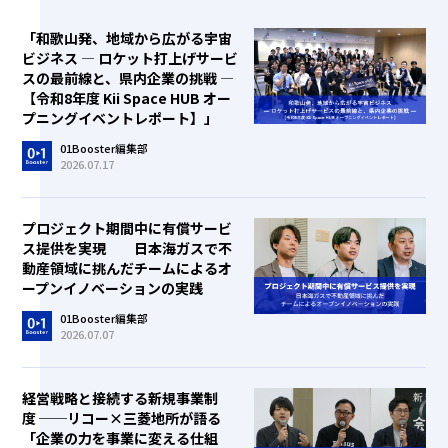
「和歌山発、地域から広がる宇宙
ビジネス ― ロケット打上げサービ
スの最前線と、県内企業の挑戦 ―
【令和8年度 Kii Space HUB オー
プニングイベントレポート】」
01Booster編集部
2026.07.17
プロジェクト期間中に有償サービ
ス提供を実現 日本海ガスで不
動産領域に挑んだチームによるオ
ープンイノベーションの実践
01Booster編集部
2026.07.07
経営戦略と接続する新規事業制
度 ──リコー×三菱地所が語る
「企業の力を事業に変える仕組