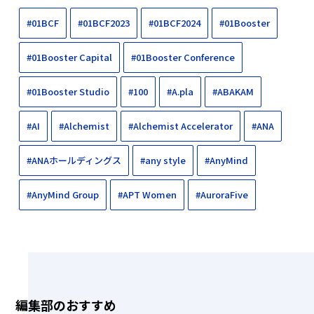
#01BCF
#01BCF2023
#01BCF2024
#01Booster
#01Booster Capital
#01Booster Conference
#01Booster Studio
#100
#A.pla
#ABAKAM
#AI
#Alchemist
#Alchemist Accelerator
#ANA
#ANAホールディングス
#any style
#AnyMind
#AnyMind Group
#APT Women
#AuroraFive
編集部のおすすめ