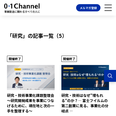
メルマガ登録
事業創造に関わるすべての人に
「研究」の記事一覧（5）
開催終了
開催終了
研究・技術事業化課題整理会
研究・技術はなぜ"埋もれ
～研究開発成果を事業につな
る"のか？― 富士フイルムの
げるために、現在地と次の一
第二創業に見る、事業化の分
手を整理する～
岐点 ―