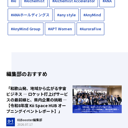
#AI
#Alchemist
#Alchemist Accelerator
#ANA
#ANAホールディングス
#any style
#AnyMind
#AnyMind Group
#APT Women
#AuroraFive
編集部のおすすめ
「和歌山発、地域から広がる宇宙
ビジネス ― ロケット打上げサービ
スの最前線と、県内企業の挑戦 ―
【令和8年度 Kii Space HUB オー
プニングイベントレポート】」
01Booster編集部
2026.07.17