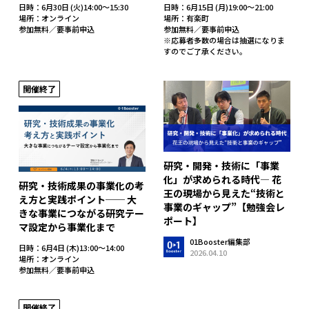
日時：6月30日 (火)14:00～15:30
日時：6月15日 (月)19:00～21:00
場所：オンライン
場所：有楽町
参加無料／要事前申込
参加無料／要事前申込
※応募者多数の場合は抽選になりま
すのでご了承ください。
開催終了
研究・開発・技術に「事業
化」が求められる時代― 花
研究・技術成果の事業化の考
王の現場から見えた“技術と
え方と実践ポイント── 大
事業のギャップ”【勉強会レ
きな事業につながる研究テー
ポート】
マ設定から事業化まで
01Booster編集部
日時：6月4日 (木)13:00～14:00
2026.04.10
場所：オンライン
参加無料／要事前申込
開催終了