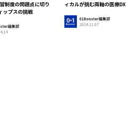
実習制度の問題点に切り
ィカルが挑む両軸の医療DX
ィップスの挑戦
01Booster編集部
2024.11.07
oster編集部
04.14