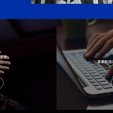
などを
事業創造
。