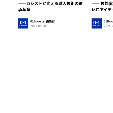
—— 技能
——カシストが変える職人技術の継
込むアイテ
承革命
01Bo
01Booster編集部
2025.
2025.04.28