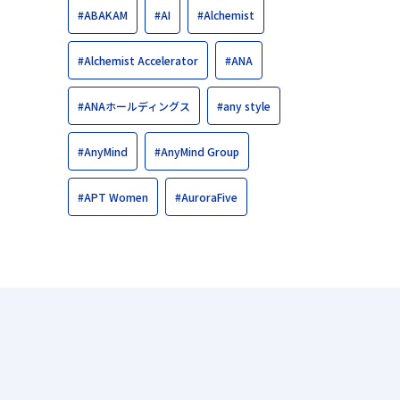
#ABAKAM
#AI
#Alchemist
#Alchemist Accelerator
#ANA
#ANAホールディングス
#any style
#AnyMind
#AnyMind Group
#APT Women
#AuroraFive