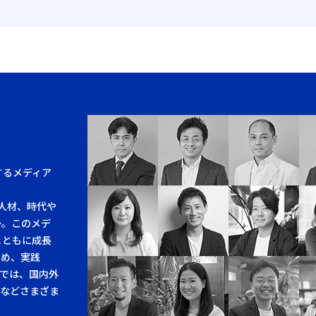
するメディア
人材、時代や
か。このメデ
とともに成長
求め、実践
では、国内外
例などさまざま