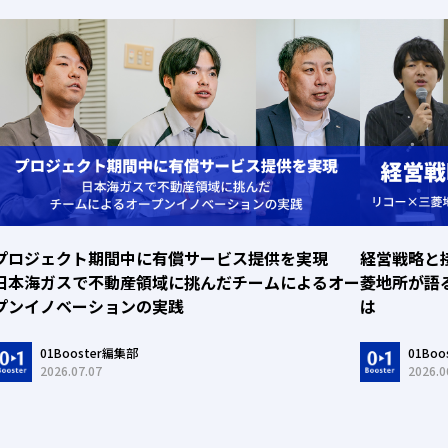
プロジェクト期間中に有償サービス提供を実現
経営戦略と
日本海ガスで不動産領域に挑んだチームによるオー
菱地所が語
プンイノベーションの実践
は
01Booster編集部
01Bo
2026.07.07
2026.0