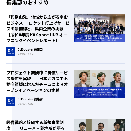
編集部のおすすめ
「和歌山発、地域から広がる宇宙
ビジネス ― ロケット打上げサービ
スの最前線と、県内企業の挑戦 ―
【令和8年度 Kii Space HUB オー
プニングイベントレポート】」
01Booster編集部
2026.07.17
プロジェクト期間中に有償サービ
ス提供を実現 日本海ガスで不
動産領域に挑んだチームによるオ
ープンイノベーションの実践
01Booster編集部
2026.07.07
経営戦略と接続する新規事業制
度 ──リコー×三菱地所が語る