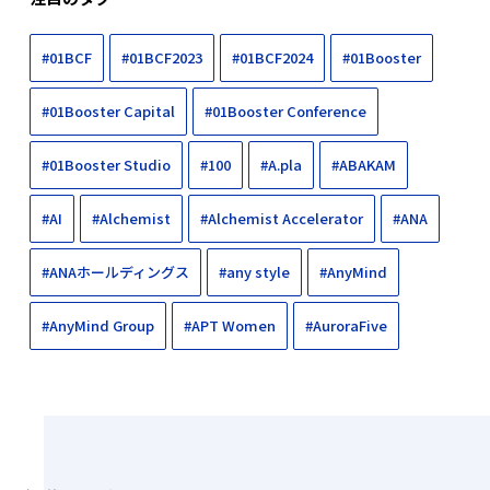
#01BCF
#01BCF2023
#01BCF2024
#01Booster
#01Booster Capital
#01Booster Conference
#01Booster Studio
#100
#A.pla
#ABAKAM
#AI
#Alchemist
#Alchemist Accelerator
#ANA
#ANAホールディングス
#any style
#AnyMind
#AnyMind Group
#APT Women
#AuroraFive