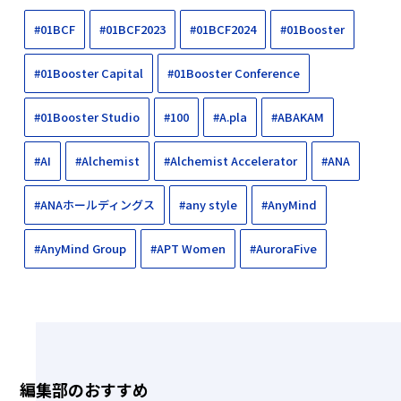
#01BCF
#01BCF2023
#01BCF2024
#01Booster
#01Booster Capital
#01Booster Conference
#01Booster Studio
#100
#A.pla
#ABAKAM
#AI
#Alchemist
#Alchemist Accelerator
#ANA
#ANAホールディングス
#any style
#AnyMind
#AnyMind Group
#APT Women
#AuroraFive
編集部のおすすめ