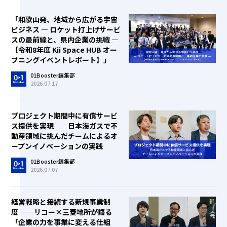
「和歌山発、地域から広がる宇宙
ビジネス ― ロケット打上げサービ
スの最前線と、県内企業の挑戦 ―
【令和8年度 Kii Space HUB オー
プニングイベントレポート】」
01Booster編集部
2026.07.17
プロジェクト期間中に有償サービ
ス提供を実現 日本海ガスで不
動産領域に挑んだチームによるオ
ープンイノベーションの実践
01Booster編集部
2026.07.07
経営戦略と接続する新規事業制
度 ──リコー×三菱地所が語る
「企業の力を事業に変える仕組