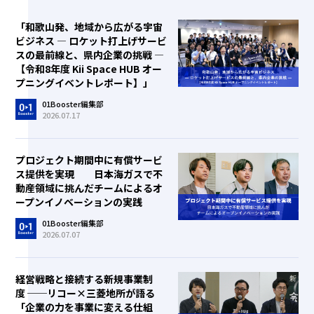
「和歌山発、地域から広がる宇宙
ビジネス ― ロケット打上げサービ
スの最前線と、県内企業の挑戦 ―
【令和8年度 Kii Space HUB オー
プニングイベントレポート】」
01Booster編集部
2026.07.17
プロジェクト期間中に有償サービ
ス提供を実現 日本海ガスで不
動産領域に挑んだチームによるオ
ープンイノベーションの実践
01Booster編集部
2026.07.07
経営戦略と接続する新規事業制
度 ──リコー×三菱地所が語る
「企業の力を事業に変える仕組