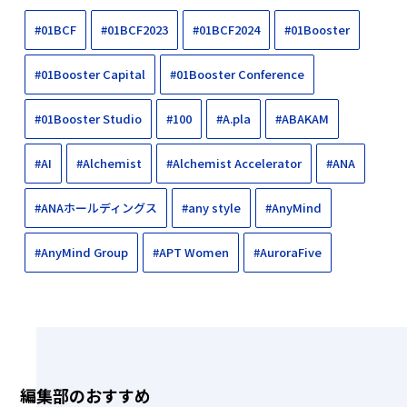
#01BCF
#01BCF2023
#01BCF2024
#01Booster
#01Booster Capital
#01Booster Conference
#01Booster Studio
#100
#A.pla
#ABAKAM
#AI
#Alchemist
#Alchemist Accelerator
#ANA
#ANAホールディングス
#any style
#AnyMind
#AnyMind Group
#APT Women
#AuroraFive
編集部のおすすめ