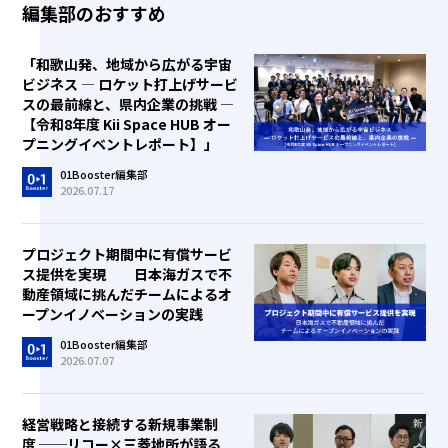
編集部のおすすめ
「和歌山発、地域から広がる宇宙
ビジネス ― ロケット打上げサービ
スの最前線と、県内企業の挑戦 ―
【令和8年度 Kii Space HUB オー
プニングイベントレポート】」
01Booster編集部
2026.07.17
プロジェクト期間中に有償サービ
ス提供を実現 日本海ガスで不
動産領域に挑んだチームによるオ
ープンイノベーションの実践
01Booster編集部
2026.07.07
経営戦略と接続する新規事業制
度 ──リコー×三菱地所が語る