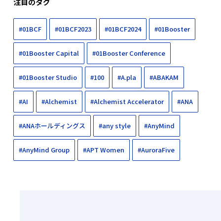
注目のタグ
#01BCF
#01BCF2023
#01BCF2024
#01Booster
#01Booster Capital
#01Booster Conference
#01Booster Studio
#100
#A.pla
#ABAKAM
#AI
#Alchemist
#Alchemist Accelerator
#ANA
#ANAホールディングス
#any style
#AnyMind
#AnyMind Group
#APT Women
#AuroraFive