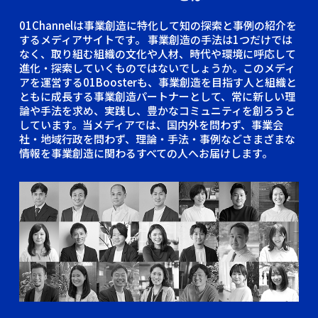
01Channelは事業創造に特化して知の探索と事例の紹介を
するメディアサイトです。
事業創造の手法は1つだけでは
なく、取り組む組織の文化や人材、時代や環境に呼応して
進化・探索していくものではないでしょうか。このメディ
アを運営する01Boosterも、事業創造を目指す人と組織と
ともに成長する事業創造パートナーとして、常に新しい理
論や手法を求め、実践し、豊かなコミュニティを創ろうと
しています。当メディアでは、国内外を問わず、事業会
社・地域行政を問わず、理論・手法・事例などさまざまな
情報を事業創造に関わるすべての人へお届けします。