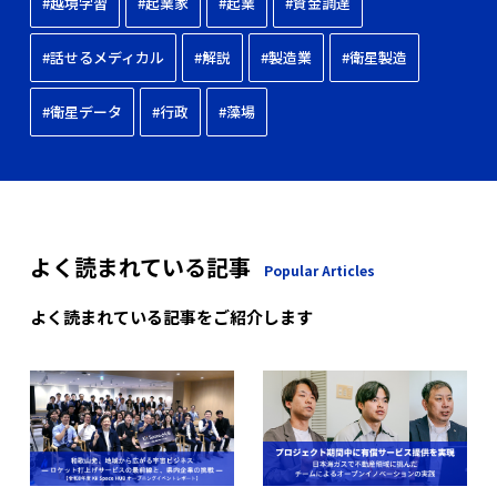
#越境学習
#起業家
#起業
#資金調達
#話せるメディカル
#解説
#製造業
#衛星製造
#衛星データ
#行政
#藻場
よく読まれている記事
Popular Articles
よく読まれている記事をご紹介します