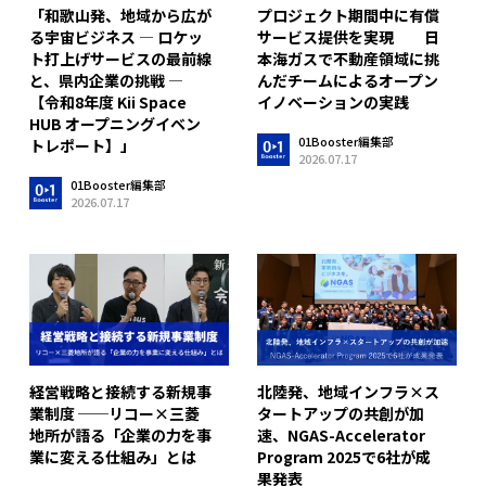
「和歌山発、地域から広が
プロジェクト期間中に有償
る宇宙ビジネス ― ロケッ
サービス提供を実現 日
ト打上げサービスの最前線
本海ガスで不動産領域に挑
と、県内企業の挑戦 ―
んだチームによるオープン
【令和8年度 Kii Space
イノベーションの実践
HUB オープニングイベン
01Booster編集部
トレポート】」
2026.07.17
01Booster編集部
2026.07.17
経営戦略と接続する新規事
北陸発、地域インフラ×ス
業制度 ──リコー×三菱
タートアップの共創が加
地所が語る「企業の力を事
速、NGAS-Accelerator
業に変える仕組み」とは
Program 2025で6社が成
果発表