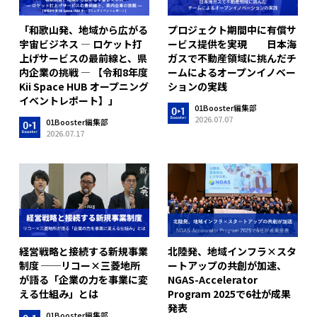
「和歌山発、地域から広がる
プロジェクト期間中に有償サ
宇宙ビジネス ― ロケット打
ービス提供を実現 日本海
上げサービスの最前線と、県
ガスで不動産領域に挑んだチ
内企業の挑戦 ― 【令和8年度
ームによるオープンイノベー
Kii Space HUB オープニング
ションの実践
イベントレポート】」
01Booster編集部
2026.07.07
01Booster編集部
2026.07.17
経営戦略と接続する新規事業
北陸発、地域インフラ×スタ
制度 ──リコー×三菱地所
ートアップの共創が加速、
が語る「企業の力を事業に変
NGAS-Accelerator
える仕組み」とは
Program 2025で6社が成果
発表
01Booster編集部