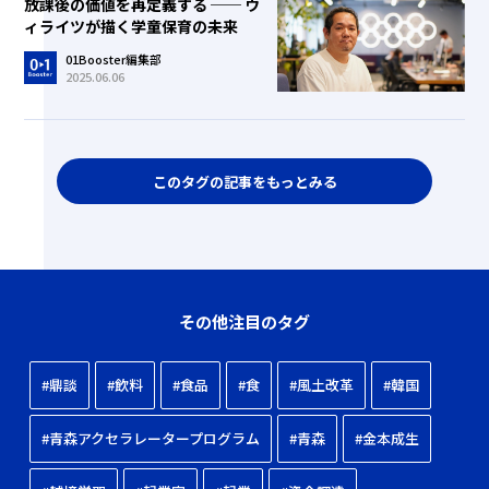
放課後の価値を再定義する ── ウ
ィライツが描く学童保育の未来
01Booster編集部
2025.06.06
このタグの記事をもっとみる
その他注目のタグ
#鼎談
#飲料
#食品
#食
#風土改革
#韓国
#青森アクセラレータープログラム
#青森
#金本成生