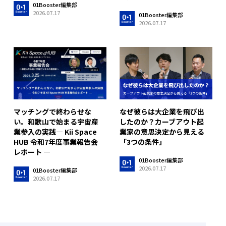
01Booster編集部
2026.07.17
01Booster編集部
2026.07.17
マッチングで終わらせな
なぜ彼らは大企業を飛び出
い。和歌山で始まる宇宙産
したのか？カーブアウト起
業参入の実践― Kii Space
業家の意思決定から見える
HUB 令和7年度事業報告会
「3つの条件」
レポート ―
01Booster編集部
2026.07.17
01Booster編集部
2026.07.17