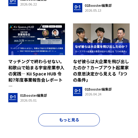
2026.06.22
01Booster編集部
2026.05.13
マッチングで終わらせない。
なぜ彼らは大企業を飛び出し
和歌山で始まる宇宙産業参入
たのか？カーブアウト起業家
の実践― Kii Space HUB 令
の意思決定から見える「3つ
和7年度事業報告会レポート
の条件」
―
01Booster編集部
2026.04.24
01Booster編集部
2026.05.01
もっと見る