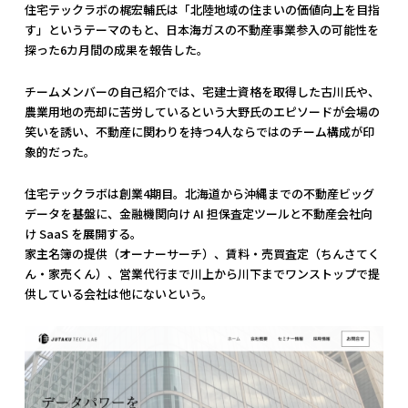
住宅テックラボの梶宏輔氏は「北陸地域の住まいの価値向上を目指
す」というテーマのもと、日本海ガスの不動産事業参入の可能性を
探った6カ月間の成果を報告した。
チームメンバーの自己紹介では、宅建士資格を取得した古川氏や、
農業用地の売却に苦労しているという大野氏のエピソードが会場の
笑いを誘い、不動産に関わりを持つ4人ならではのチーム構成が印
象的だった。
住宅テックラボは創業4期目。北海道から沖縄までの不動産ビッグ
データを基盤に、金融機関向け AI 担保査定ツールと不動産会社向
け SaaS を展開する。
家主名簿の提供（オーナーサーチ）、賃料・売買査定（ちんさてく
ん・家売くん）、営業代行まで川上から川下までワンストップで提
供している会社は他にないという。