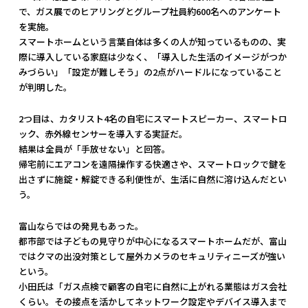
で、ガス展でのヒアリングとグループ社員約600名へのアンケート
を実施。
スマートホームという言葉自体は多くの人が知っているものの、実
際に導入している家庭は少なく、「導入した生活のイメージがつか
みづらい」「設定が難しそう」の2点がハードルになっていること
が判明した。
2つ目は、カタリスト4名の自宅にスマートスピーカー、スマートロ
ック、赤外線センサーを導入する実証だ。
結果は全員が「手放せない」と回答。
帰宅前にエアコンを遠隔操作する快適さや、スマートロックで鍵を
出さずに施錠・解錠できる利便性が、生活に自然に溶け込んだとい
う。
富山ならではの発見もあった。
都市部では子どもの見守りが中心になるスマートホームだが、富山
ではクマの出没対策として屋外カメラのセキュリティニーズが強い
という。
小田氏は「ガス点検で顧客の自宅に自然に上がれる業態はガス会社
くらい。その接点を活かしてネットワーク設定やデバイス導入まで