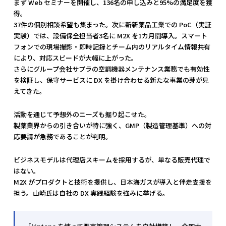
まず Web セミナーを開催し、136名の申し込みと95%の満足度を獲
得。
37件の個別相談希望も集まった。次に新新薬品工業での PoC（実証
実験）では、設備保全担当者3名に M2X を1カ月間導入。スマート
フォンでの現場撮影・即時記録とチーム内のリアルタイム情報共有
により、対応スピードが大幅に上がった。
さらにグループ会社サプラの空調機器メンテナンス業務でも有効性
を検証し、保守サービスに DX を掛け合わせる新たな事業の芽が見
えてきた。
活動を通じて予想外のニーズも掘り起こせた。
製薬業界からの引き合いが特に強く、GMP（製造管理基準）への対
応要請が急務であることが判明。
ビジネスモデルは代理店スキームを採用するが、単なる販売代理で
はない。
M2X がプロダクトと技術を提供し、日本海ガスが導入と伴走支援を
担う。山崎氏は自社の DX 実践経験を強みに挙げる。