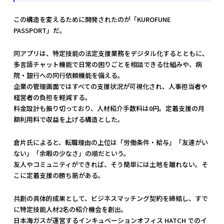
この構造を変えるために開発されたのが「KUROFUNE
PASSPORT」だ。
同アプリは、特定技能の法定支援業務をデジタル化するとともに、
多言語チャット機能で日常の困りごとを相談できる仕組みや、病
院・銀行への同行依頼機能を備える。
企業の管理画面ではすべての支援状況が可視化され、人事担当者や
経営者の負担を軽減する。
料金設計も振り切っており、人材紹介手数料は0円。定着支援の月
額利用料で収益を上げる構造とした。
倉片氏によると、転職理由の上位は「労働条件・給与」「友達がい
ない」「余暇の少なさ」の順だという。
友人やコミュニティができれば、そう簡単には土地を離れない。そ
こに定着支援の勝ち筋がある。
共創の具体的成果として、ビジネスマッチング契約を締結し、すで
に特定技能人材2名の紹介機会を創出。
日本海ガスが運営するインキュベーションオフィス HATCH でのイ