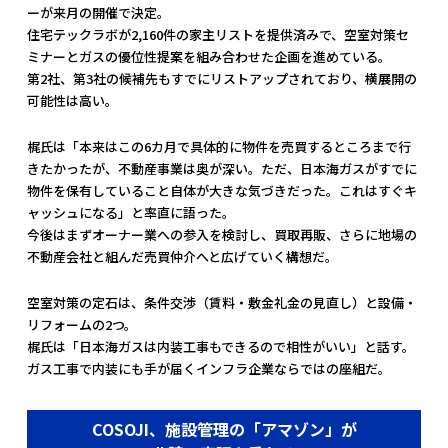
ーが来月の開催で決定。
住宅テックラボが2,160件の家主リストを提供済みで、空室対策セ
ミナーとガスの優位性提案を組み合わせた企画を進めている。
第2社、第3社の候補先もすでにリストアップされており、横展開の
可能性は高い。
梶氏は「本来はこの6カ月で具体的に物件を売買するところまで行
きたかったが、不動産事業は奥が深い。ただ、日本海ガスがすでに
物件を保有していること自体が大きな気づきだった。これはすぐキ
ャッシュになる」と率直に語った。
今後はまずオーナー業への参入を検討し、買取再販、さらに地場の
不動産会社と組んだ売買仲介へと広げていく構想だ。
空室対策の定石は、条件交渉（賃料・敷金礼金の見直し）と設備・
リフォームの2つ。
梶氏は「日本海ガスは内装工事もできるので相性がいい」と話す。
ガス工事で内装にも手が届くインフラ企業ならではの座組だ。
COSOJI、施設管理の「アマゾン」が