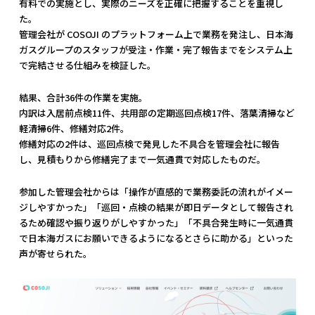
有料での実施とし、実際のニーズを正確に把握することを重視し
た。
管理会社が COSOJI のプラットフォーム上で業務を発注し、日本海
ガスグループのスタッフが受注・作業・完了報告までをシステム上
で完結させる仕組みを検証した。
結果、合計36件の作業を実施。
内訳は入居前点検11件、共用部の定期巡回点検17件、落葉清掃など
軽清掃6件、修繕対応2件。
修繕対応の2件は、巡回点検で発見した不具合を管理会社に報告
し、見積もりから修繕完了まで一気通貫で対応したものだ。
参加した管理会社からは「操作が直感的で業務委託の流れがイメー
ジしやすかった」「巡回・点検の結果が即日データとして報告され
るため確認や振り返りがしやすかった」「不具合発生時に一気通貫
で日本海ガスにお願いできるようになるとさらに助かる」といった
声が寄せられた。