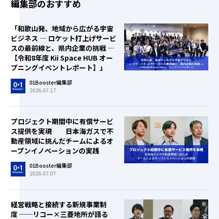
編集部のおすすめ
「和歌山発、地域から広がる宇宙
ビジネス ― ロケット打上げサービ
スの最前線と、県内企業の挑戦 ―
【令和8年度 Kii Space HUB オー
プニングイベントレポート】」
01Booster編集部
2026.07.17
プロジェクト期間中に有償サービ
ス提供を実現 日本海ガスで不
動産領域に挑んだチームによるオ
ープンイノベーションの実践
01Booster編集部
2026.07.07
経営戦略と接続する新規事業制
度 ──リコー×三菱地所が語る