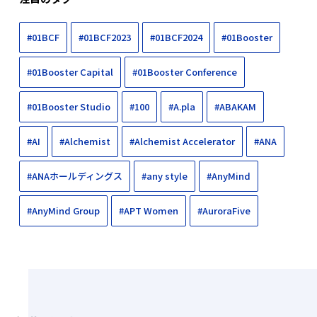
#01BCF
#01BCF2023
#01BCF2024
#01Booster
#01Booster Capital
#01Booster Conference
#01Booster Studio
#100
#A.pla
#ABAKAM
#AI
#Alchemist
#Alchemist Accelerator
#ANA
#ANAホールディングス
#any style
#AnyMind
#AnyMind Group
#APT Women
#AuroraFive