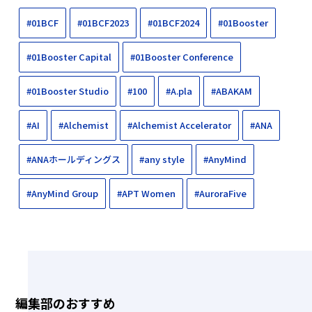
#01BCF
#01BCF2023
#01BCF2024
#01Booster
#01Booster Capital
#01Booster Conference
#01Booster Studio
#100
#A.pla
#ABAKAM
#AI
#Alchemist
#Alchemist Accelerator
#ANA
#ANAホールディングス
#any style
#AnyMind
#AnyMind Group
#APT Women
#AuroraFive
編集部のおすすめ