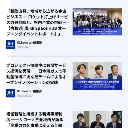
「和歌山発、地域から広がる宇宙
ビジネス ― ロケット打上げサービ
スの最前線と、県内企業の挑戦 ―
【令和8年度 Kii Space HUB オー
プニングイベントレポート】」
01Booster編集部
2026.07.17
プロジェクト期間中に有償サービ
ス提供を実現 日本海ガスで不
動産領域に挑んだチームによるオ
ープンイノベーションの実践
01Booster編集部
2026.07.07
経営戦略と接続する新規事業制
度 ──リコー×三菱地所が語る
「企業の力を事業に変える仕組