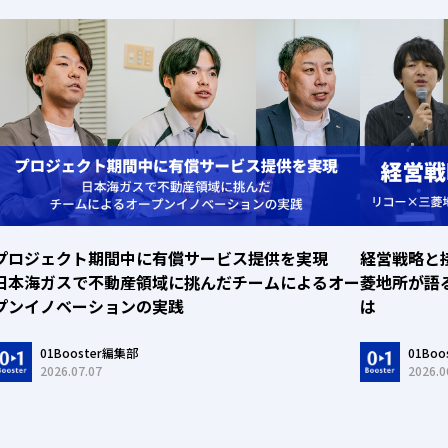
プロジェクト期間中に有償サービス提供を実現
経営戦略と
日本海ガスで不動産領域に挑んだチームによるオー
菱地所が語
プンイノベーションの実践
は
01Booster編集部
01Bo
2026.07.07
2026.0