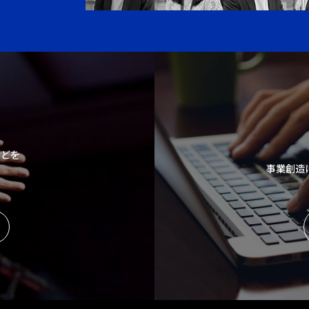
などを
事業創造
。