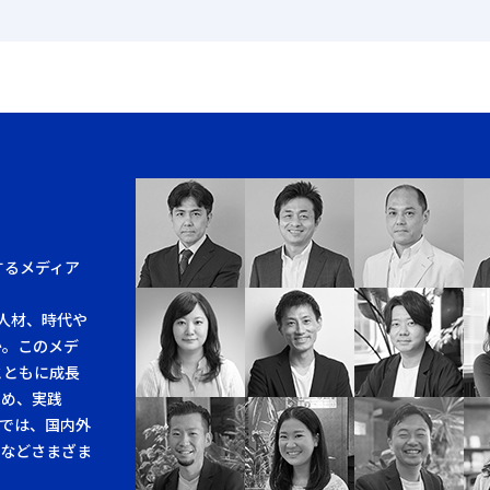
するメディア
人材、時代や
か。このメデ
とともに成長
求め、実践
では、国内外
例などさまざま