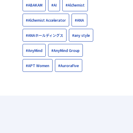
#ABAKAM
#AI
#Alchemist
#Alchemist Accelerator
#ANA
#ANAホールディングス
#any style
#AnyMind
#AnyMind Group
#APT Women
#AuroraFive