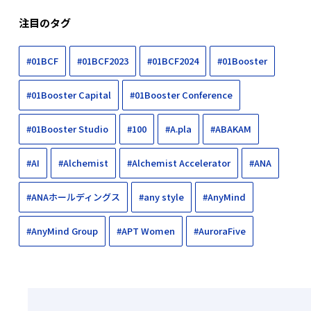
注目のタグ
#01BCF
#01BCF2023
#01BCF2024
#01Booster
#01Booster Capital
#01Booster Conference
#01Booster Studio
#100
#A.pla
#ABAKAM
#AI
#Alchemist
#Alchemist Accelerator
#ANA
#ANAホールディングス
#any style
#AnyMind
#AnyMind Group
#APT Women
#AuroraFive