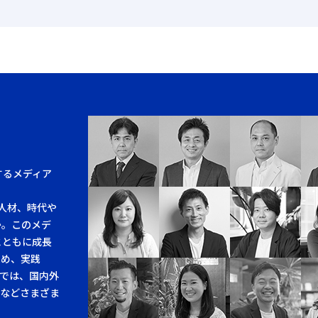
するメディア
人材、時代や
か。このメデ
とともに成長
求め、実践
では、国内外
例などさまざま