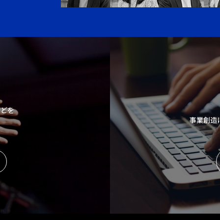
などを
事業創造
。