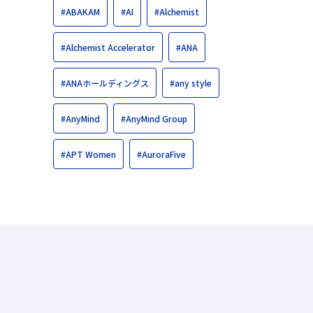
#ABAKAM
#AI
#Alchemist
#Alchemist Accelerator
#ANA
#ANAホールディングス
#any style
#AnyMind
#AnyMind Group
#APT Women
#AuroraFive