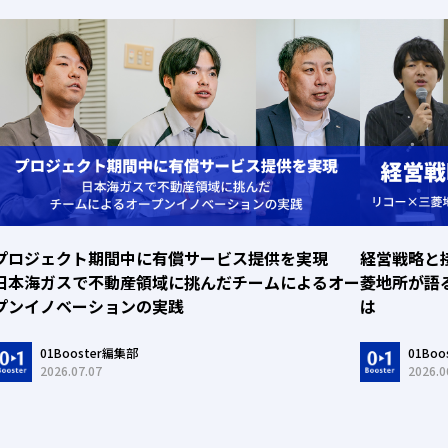
プロジェクト期間中に有償サービス提供を実現
経営戦略と
日本海ガスで不動産領域に挑んだチームによるオー
菱地所が語
プンイノベーションの実践
は
01Booster編集部
01Bo
2026.07.07
2026.0