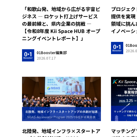
「和歌山発、地域から広がる宇宙ビ
プロジェク
ジネス ― ロケット打上げサービス
提供を実
の最前線と、県内企業の挑戦 ―
領域に挑ん
【令和8年度 Kii Space HUB オープ
イノベーシ
ニングイベントレポート】」
01Bo
2026.
01Booster編集部
2026.07.17
マッチング
北陸発、地域インフラ×スタートア