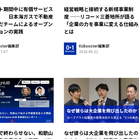
ト期間中に有償サービス
経営戦略と接続する新規事業制
現 日本海ガスで不動産
度 ──リコー×三菱地所が語る
だチームによるオープン
「企業の力を事業に変える仕組み
ョンの実践
とは
oster編集部
01Booster編集部
07.07
2026.06.22
で終わらせない。和歌山
なぜ彼らは大企業を飛び出したの