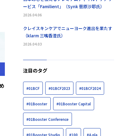
ービス「Familient」（Synk 菅原沙耶氏）
2026.04.06
クレイスキンケアでニューヨーク進出を果たす
（klarm 三嘴香澄氏）
2026.04.03
注目のタグ
め
#01BCF
#01BCF2023
#01BCF2024
#01Booster
#01Booster Capital
#01Booster Conference
#01Booster Studio
#100
#A.pla