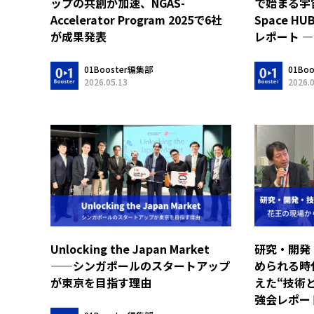
で始まる宇宙
ップの共創が加速、NGAS-
Space 
Accelerator Program 2025で6社
レポート ―
が成果発表
01Bo
01Booster編集部
2026.
2026.05.13
Unlocking the Japan Market
研究・開発
——シンガポールのスタートアップ
められる時
が東京を目指す理由
えた“技術
強会レポー