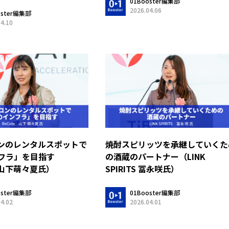
01Booster編集部
2026.04.06
oster編集部
04.10
ンのレンタルスポットで
焼酎スピリッツを承継していくた
フラ」を目指す
の酒蔵のパートナー（LINK
e 山下萌々夏氏）
SPIRITS 冨永咲氏）
oster編集部
01Booster編集部
04.02
2026.04.01