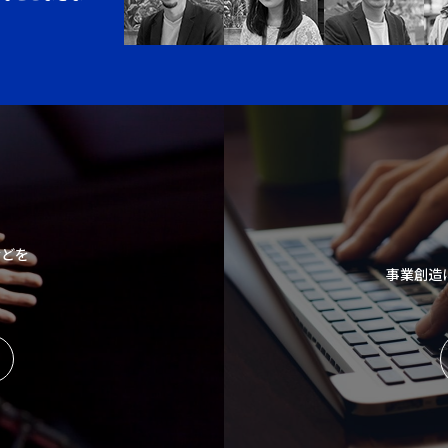
などを
事業創造
。