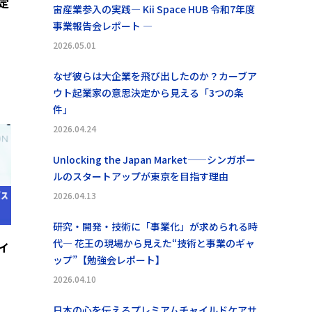
定
宙産業参入の実践― Kii Space HUB 令和7年度
事業報告会レポート ―
2026.05.01
なぜ彼らは大企業を飛び出したのか？カーブア
ウト起業家の意思決定から見える「3つの条
件」
2026.04.24
Unlocking the Japan Market——シンガポー
ルのスタートアップが東京を目指す理由
2026.04.13
研究・開発・技術に「事業化」が求められる時
代― 花王の現場から見えた“技術と事業のギャ
イ
ップ”【勉強会レポート】
2026.04.10
日本の心を伝えるプレミアムチャイルドケアサ