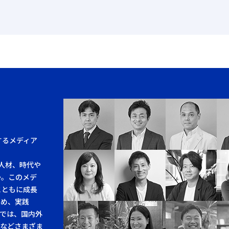
するメディア
人材、時代や
か。このメデ
とともに成長
求め、実践
では、国内外
例などさまざま