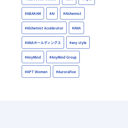
#ABAKAM
#AI
#Alchemist
#Alchemist Accelerator
#ANA
#ANAホールディングス
#any style
#AnyMind
#AnyMind Group
#APT Women
#AuroraFive