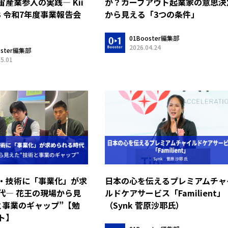
産業参入の実践― Kii
か？カーブアウト起業家の意思決
HUB 令和7年度事業報告会
から見える「3つの条件」
01Booster編集部
2026.04.24
oster編集部
05.01
・技術に「事業化」が求
日本の心を伝えるプレミアムチャ
代― 花王の現場から見
ルドケアサービス「Familient」
と事業のギャップ”【勉
（Synk 菅原沙耶氏）
ト】