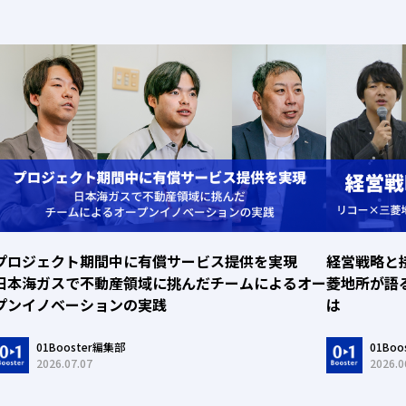
プロジェクト期間中に有償サービス提供を実現
経営戦略と
日本海ガスで不動産領域に挑んだチームによるオー
菱地所が語
プンイノベーションの実践
は
01Booster編集部
01Bo
2026.07.07
2026.0