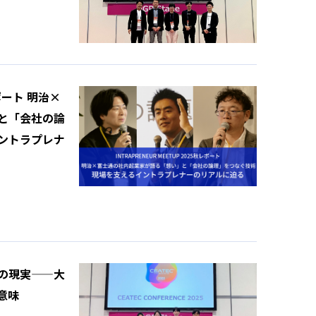
レポート 明治×
と「会社の論
ントラプレナ
の現実——大
意味