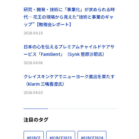
研究・開発・技術に「事業化」が求められる時
代― 花王の現場から見えた“技術と事業のギャ
ップ”【勉強会レポート】
2026.04.10
日本の心を伝えるプレミアムチャイルドケアサ
ービス「Familient」（Synk 菅原沙耶氏）
2026.04.06
クレイスキンケアでニューヨーク進出を果たす
（klarm 三嘴香澄氏）
2026.04.03
注目のタグ
#01BCF
#01BCF2023
#01BCF2024