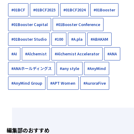
#01BCF
#01BCF2023
#01BCF2024
#01Booster
#01Booster Capital
#01Booster Conference
#01Booster Studio
#100
#A.pla
#ABAKAM
#AI
#Alchemist
#Alchemist Accelerator
#ANA
#ANAホールディングス
#any style
#AnyMind
#AnyMind Group
#APT Women
#AuroraFive
編集部のおすすめ