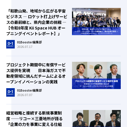
「和歌山発、地域から広がる宇宙
ビジネス ― ロケット打上げサービ
スの最前線と、県内企業の挑戦 ―
【令和8年度 Kii Space HUB オー
プニングイベントレポート】」
01Booster編集部
2026.07.17
プロジェクト期間中に有償サービ
ス提供を実現 日本海ガスで不
動産領域に挑んだチームによるオ
ープンイノベーションの実践
01Booster編集部
2026.07.07
経営戦略と接続する新規事業制
度 ──リコー×三菱地所が語る
「企業の力を事業に変える仕組