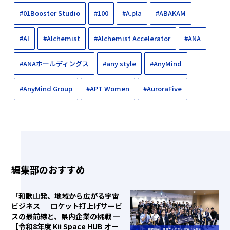
#01Booster Studio
#100
#A.pla
#ABAKAM
#AI
#Alchemist
#Alchemist Accelerator
#ANA
#ANAホールディングス
#any style
#AnyMind
#AnyMind Group
#APT Women
#AuroraFive
編集部のおすすめ
「和歌山発、地域から広がる宇宙
ビジネス ― ロケット打上げサービ
スの最前線と、県内企業の挑戦 ―
【令和8年度 Kii Space HUB オー