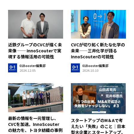
近鉄グループのCVCが描く未
CVCが切り拓く新たな化学の
来像 ── InnoScouterで実
未来­­­­——三井化学が語る
現する情報活用の可能性
InnoScouterの可能性
01Booster編集部
01Booster編集部
2024.12.05
2024.10.10
最新の情報を一元管理し、
スタートアップのM＆Aで考
CVCを加速。InnoScouter
えたい「失敗」のこと｜日本
の魅力を、トヨタ紡織の事例
型大企業とスタートアップ、