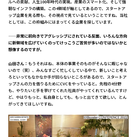
ルへの貢献、人生100年時代の実現。産業のスマート化、そして強
靭なインフラの構築。この4領域が軸としてあるので、スタートア
ップ企業を見る際も、その視点で見ているということですね。当社
としては、この枠組みにはまってくる企業を探しています。
——非常に前向きでアグレッシブにされている反面、いろんな方向
に新領域を広げていくのってけっこうご苦労が多いのではないかと
想像するのですが。
山田さん：
もうそれはね、本体の事業そのものがそんなに暇じゃな
いので（笑）、みんなすごく忙しくしている中で、新しいこと考え
ろといってもなかなか手が回らないところがあるので、スタートア
ップさんの力を借りるためにCVCをやっていると。先程の4分野
も、やりたいと手を挙げてくれた社員がやってくれているんですけ
ど、やはりもっと、私自身としても、もっと出てきて欲しい。とん
がってきてほしいですね。