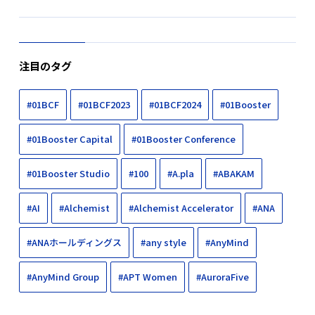
注目のタグ
#01BCF
#01BCF2023
#01BCF2024
#01Booster
#01Booster Capital
#01Booster Conference
#01Booster Studio
#100
#A.pla
#ABAKAM
#AI
#Alchemist
#Alchemist Accelerator
#ANA
#ANAホールディングス
#any style
#AnyMind
#AnyMind Group
#APT Women
#AuroraFive