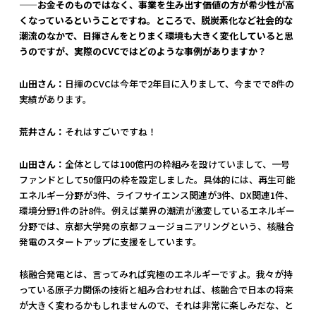
——お金そのものではなく、事業を生み出す価値の方が希少性が高
くなっているということですね。ところで、脱炭素化など社会的な
潮流のなかで、日揮さんをとりまく環境も大きく変化していると思
うのですが、実際のCVCではどのような事例がありますか？
山田さん：
日揮のCVCは今年で2年目に入りまして、今までで8件の
実績があります。
荒井さん：
それはすごいですね！
山田さん：
全体としては100億円の枠組みを設けていまして、一号
ファンドとして50億円の枠を設定しました。具体的には、再生可能
エネルギー分野が3件、ライフサイエンス関連が3件、DX関連1件、
環境分野1件の計8件。例えば業界の潮流が激変しているエネルギー
分野では、京都大学発の京都フュージョニアリングという、核融合
発電のスタートアップに支援をしています。
核融合発電とは、言ってみれば究極のエネルギーですよ。我々が持
っている原子力関係の技術と組み合わせれば、核融合で日本の将来
が大きく変わるかもしれませんので、それは非常に楽しみだな、と