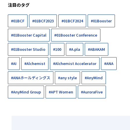
注目のタグ
#01BCF
#01BCF2023
#01BCF2024
#01Booster
#01Booster Capital
#01Booster Conference
#01Booster Studio
#100
#A.pla
#ABAKAM
#AI
#Alchemist
#Alchemist Accelerator
#ANA
#ANAホールディングス
#any style
#AnyMind
#AnyMind Group
#APT Women
#AuroraFive