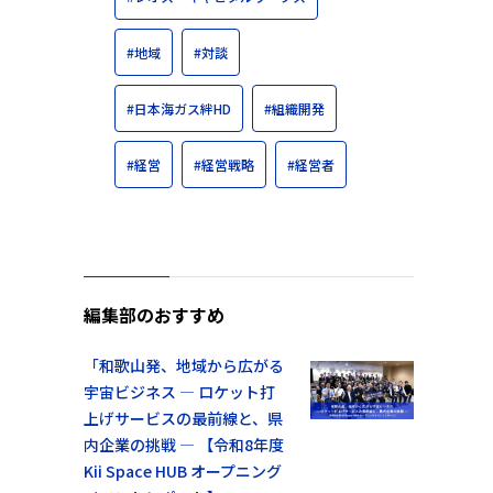
#地域
#対談
#日本海ガス絆HD
#組織開発
#経営
#経営戦略
#経営者
編集部のおすすめ
「和歌山発、地域から広がる
宇宙ビジネス ― ロケット打
上げサービスの最前線と、県
内企業の挑戦 ― 【令和8年度
Kii Space HUB オープニング