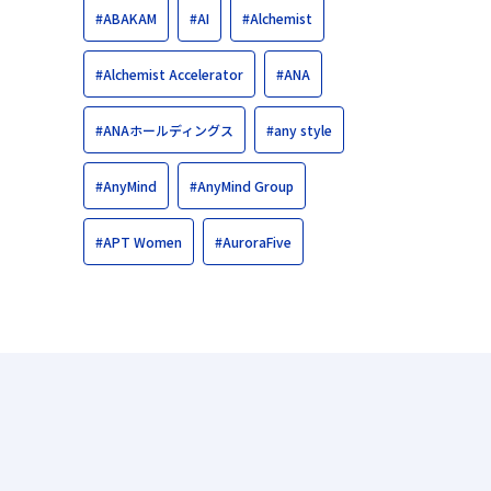
#ABAKAM
#AI
#Alchemist
#Alchemist Accelerator
#ANA
#ANAホールディングス
#any style
#AnyMind
#AnyMind Group
#APT Women
#AuroraFive