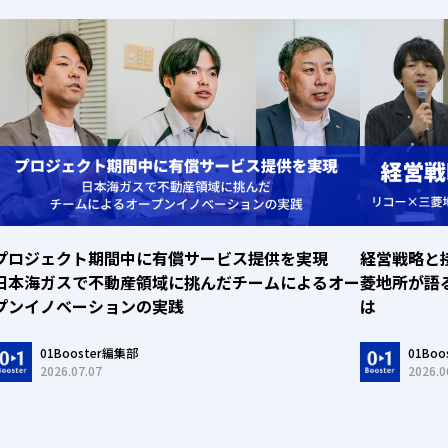
プロジェクト期間中に有償サービス提供を実現
経営戦略と
日本海ガスで不動産領域に挑んだチームによるオー
菱地所が語
プンイノベーションの実践
は
01Booster編集部
01Bo
2026.07.07
2026.0