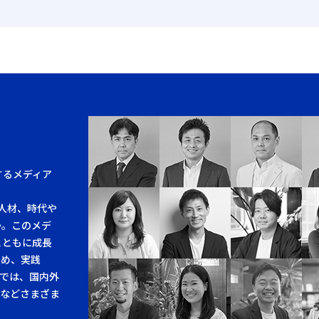
するメディア
人材、時代や
か。このメデ
とともに成長
求め、実践
では、国内外
例などさまざま