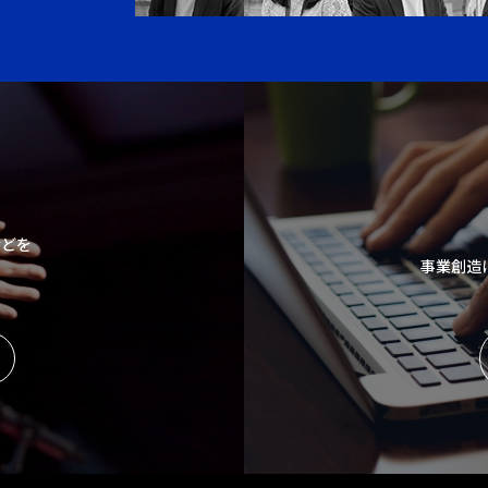
などを
事業創造
。