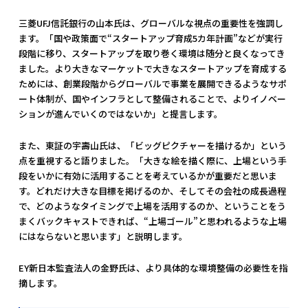
三菱UFJ信託銀行の山本氏は、グローバルな視点の重要性を強調し
ます。「国や政策面で“スタートアップ育成5カ年計画”などが実行
段階に移り、スタートアップを取り巻く環境は随分と良くなってき
ました。より大きなマーケットで大きなスタートアップを育成する
ためには、創業段階からグローバルで事業を展開できるようなサポ
ート体制が、国やインフラとして整備されることで、よりイノベー
ションが進んでいくのではないか」と提言します。
また、東証の宇壽山氏は、「ビッグピクチャーを描けるか」という
点を重視すると語りました。「大きな絵を描く際に、上場という手
段をいかに有効に活用することを考えているかが重要だと思いま
す。どれだけ大きな目標を掲げるのか、そしてその会社の成長過程
で、どのようなタイミングで上場を活用するのか、ということをう
まくバックキャストできれば、“上場ゴール”と思われるような上場
にはならないと思います」と説明します。
EY新日本監査法人の金野氏は、より具体的な環境整備の必要性を指
摘します。