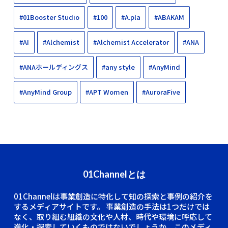
#01Booster Studio
#100
#A.pla
#ABAKAM
#AI
#Alchemist
#Alchemist Accelerator
#ANA
#ANAホールディングス
#any style
#AnyMind
#AnyMind Group
#APT Women
#AuroraFive
01Channelとは
01Channelは事業創造に特化して知の探索と事例の紹介を
するメディアサイトです。
事業創造の手法は1つだけでは
なく、取り組む組織の文化や人材、時代や環境に呼応して
進化・探索していくものではないでしょうか。このメディ