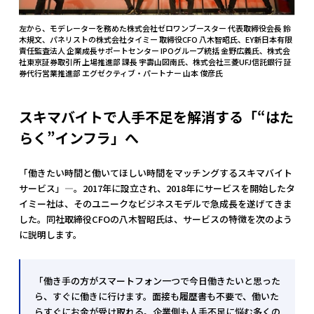
左から、モデレーターを務めた株式会社ゼロワンブースター 代表取締役会長 鈴
木規文、パネリストの株式会社タイミー 取締役CFO 八木智昭氏、EY新日本有限
責任監査法人 企業成長サポートセンター IPOグループ統括 金野広義氏、株式会
社東京証券取引所 上場推進部 課長 宇壽山図南氏、株式会社三菱UFJ信託銀行 証
券代行営業推進部 エグゼクティブ・パートナー 山本 俊彦氏
スキマバイトで人手不足を解消する「“はた
らく”インフラ」へ
「働きたい時間と働いてほしい時間をマッチングするスキマバイト
サービス」―。2017年に設立され、2018年にサービスを開始したタ
イミー社は、そのユニークなビジネスモデルで急成長を遂げてきま
した。同社取締役CFOの八木智昭氏は、サービスの特徴を次のよう
に説明します。
「働き手の方がスマートフォン一つで今日働きたいと思った
ら、すぐに働きに行けます。面接も履歴書も不要で、働いた
らすぐにお金が受け取れる。企業側も人手不足に悩む多くの