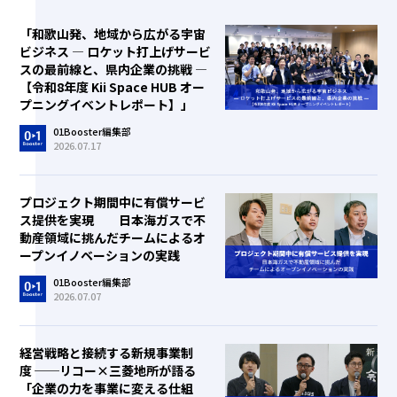
「和歌山発、地域から広がる宇宙
ビジネス ― ロケット打上げサービ
スの最前線と、県内企業の挑戦 ―
【令和8年度 Kii Space HUB オー
プニングイベントレポート】」
01Booster編集部
2026.07.17
プロジェクト期間中に有償サービ
ス提供を実現 日本海ガスで不
動産領域に挑んだチームによるオ
ープンイノベーションの実践
01Booster編集部
2026.07.07
経営戦略と接続する新規事業制
度 ──リコー×三菱地所が語る
「企業の力を事業に変える仕組