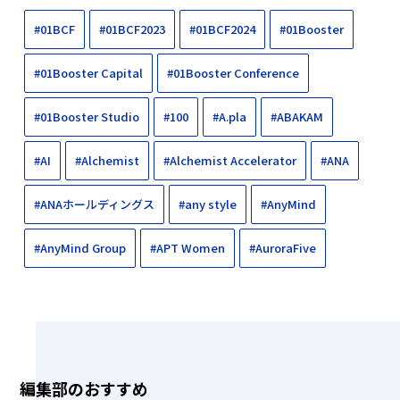
#01BCF
#01BCF2023
#01BCF2024
#01Booster
#01Booster Capital
#01Booster Conference
#01Booster Studio
#100
#A.pla
#ABAKAM
#AI
#Alchemist
#Alchemist Accelerator
#ANA
#ANAホールディングス
#any style
#AnyMind
#AnyMind Group
#APT Women
#AuroraFive
編集部のおすすめ