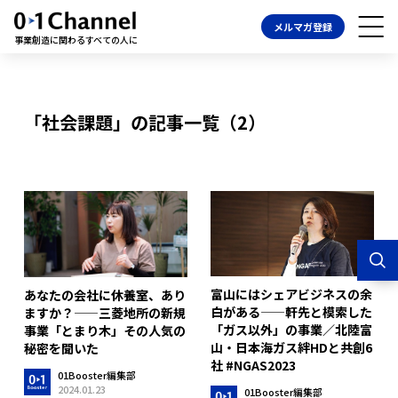
メルマガ登録
事業創造に関わるすべての人に
「社会課題」の記事一覧（2）
富山にはシェアビジネスの余
あなたの会社に休養室、あり
白がある——軒先と模索した
ますか？——三菱地所の新規
「ガス以外」の事業／北陸富
事業「とまり木」その人気の
山・日本海ガス絆HDと共創6
秘密を聞いた
社 #NGAS2023
01Booster編集部
2024.01.23
01Booster編集部