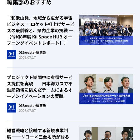
編集部のおすすめ
「和歌山発、地域から広がる宇宙
ビジネス ― ロケット打上げサービ
スの最前線と、県内企業の挑戦 ―
【令和8年度 Kii Space HUB オー
プニングイベントレポート】」
01Booster編集部
2026.07.17
プロジェクト期間中に有償サービ
ス提供を実現 日本海ガスで不
動産領域に挑んだチームによるオ
ープンイノベーションの実践
01Booster編集部
2026.07.07
経営戦略と接続する新規事業制
度 ──リコー×三菱地所が語る