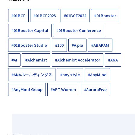
#01BCF
#01BCF2023
#01BCF2024
#01Booster
#01Booster Capital
#01Booster Conference
#01Booster Studio
#100
#A.pla
#ABAKAM
#AI
#Alchemist
#Alchemist Accelerator
#ANA
#ANAホールディングス
#any style
#AnyMind
#AnyMind Group
#APT Women
#AuroraFive