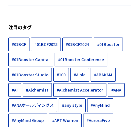
注目のタグ
#01BCF
#01BCF2023
#01BCF2024
#01Booster
#01Booster Capital
#01Booster Conference
#01Booster Studio
#100
#A.pla
#ABAKAM
#AI
#Alchemist
#Alchemist Accelerator
#ANA
#ANAホールディングス
#any style
#AnyMind
#AnyMind Group
#APT Women
#AuroraFive