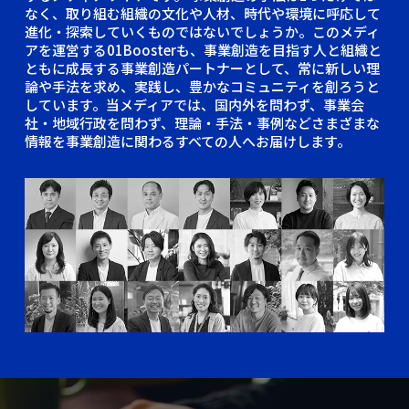
なく、取り組む組織の文化や人材、時代や環境に呼応して
進化・探索していくものではないでしょうか。このメディ
アを運営する01Boosterも、事業創造を目指す人と組織と
ともに成長する事業創造パートナーとして、常に新しい理
論や手法を求め、実践し、豊かなコミュニティを創ろうと
しています。当メディアでは、国内外を問わず、事業会
社・地域行政を問わず、理論・手法・事例などさまざまな
情報を事業創造に関わるすべての人へお届けします。