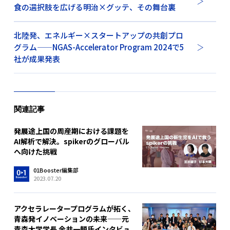
食の選択肢を広げる明治×グッテ、その舞台裏
北陸発、エネルギー×スタートアップの共創プロ
グラム——NGAS-Accelerator Program 2024で5
社が成果発表
関連記事
発展途上国の周産期における課題を
AI解析で解決。spikerのグローバル
へ向けた挑戦
01Booster編集部
2023.07.20
アクセラレータープログラムが拓く、
青森発イノベーションの未来——元
青森大学学長 金井一頼氏インタビュ