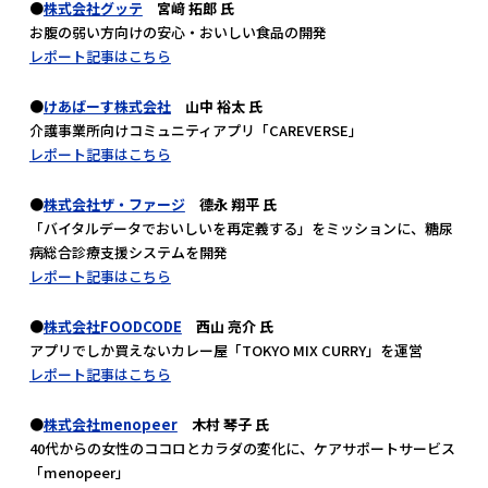
●
株式会社グッテ
宮﨑 拓郎 氏
お腹の弱い方向けの安心・おいしい食品の開発
レポート記事はこちら
●
けあばーす株式会社
山中 裕太 氏
介護事業所向けコミュニティアプリ「CAREVERSE」
レポート記事はこちら
●
株式会社ザ・ファージ
德永 翔平 氏
「バイタルデータでおいしいを再定義する」をミッションに、糖尿
病総合診療支援システムを開発
レポート記事はこちら
●
株式会社FOODCODE
西山 亮介 氏
アプリでしか買えないカレー屋「TOKYO MIX CURRY」を運営
レポート記事はこちら
●
株式会社menopeer
木村 琴子 氏
40代からの女性のココロとカラダの変化に、ケアサポートサービス
「menopeer」