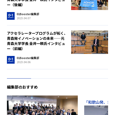
ー（後編）
01Booster編集部
2023.04.07
アクセラレータープログラムが拓く、
青森発イノベーションの未来——元
青森大学学長 金井一頼氏インタビュ
ー（前編）
01Booster編集部
2023.04.06
編集部のおすすめ
「和歌山発、地域か