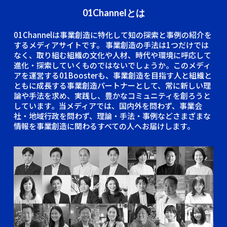
01Channelとは
01Channelは事業創造に特化して知の探索と事例の紹介を
するメディアサイトです。
事業創造の手法は1つだけでは
なく、取り組む組織の文化や人材、時代や環境に呼応して
進化・探索していくものではないでしょうか。このメディ
アを運営する01Boosterも、事業創造を目指す人と組織と
ともに成長する事業創造パートナーとして、常に新しい理
論や手法を求め、実践し、豊かなコミュニティを創ろうと
しています。当メディアでは、国内外を問わず、事業会
社・地域行政を問わず、理論・手法・事例などさまざまな
情報を事業創造に関わるすべての人へお届けします。