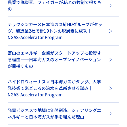
農業で脱炭素、フェイガーがJAとの共創で得たも
の
テックシンカー×日本海ガス絆HDグループがタッ
グ、製造業2社で計19トンの脱炭素に成功｜
NGAS-Accelerator Program
富山のエネルギー企業がスタートアップに投資す
る理由——日本海ガスのオープンイノベーション
が目指すもの
ハイドロヴィーナス×日本海ガスがタッグ、大学
発技術で米どころの治水を革新させる試み｜
NGAS-Accelerator Program
発電ビジネスで地域に価値創造、シェアリングエ
ネルギーと日本海ガスが手を組んだ理由