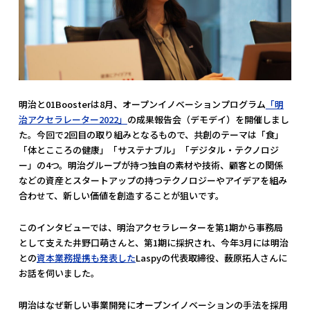
明治と01Boosterは8月、オープンイノベーションプログラム
「明
治アクセラレーター2022」
の成果報告会（デモデイ）を開催しまし
た。今回で2回目の取り組みとなるもので、共創のテーマは「食」
「体とこころの健康」「サステナブル」「デジタル・テクノロジ
ー」の4つ。明治グループが持つ独自の素材や技術、顧客との関係
などの資産とスタートアップの持つテクノロジーやアイデアを組み
合わせて、新しい価値を創造することが狙いです。
このインタビューでは、明治アクセラレーターを第1期から事務局
として支えた井野口萌さんと、第1期に採択され、今年3月には明治
との
資本業務提携も発表した
Laspyの代表取締役、薮原拓人さんに
お話を伺いました。
明治はなぜ新しい事業開発にオープンイノベーションの手法を採用