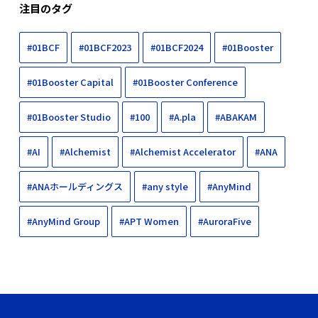
注目のタグ
#01BCF
#01BCF2023
#01BCF2024
#01Booster
#01Booster Capital
#01Booster Conference
#01Booster Studio
#100
#A.pla
#ABAKAM
#AI
#Alchemist
#Alchemist Accelerator
#ANA
#ANAホールディングス
#any style
#AnyMind
#AnyMind Group
#APT Women
#AuroraFive