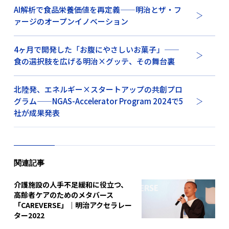
AI解析で食品栄養価値を再定義——明治とザ・フ
ァージのオープンイノベーション
4ヶ月で開発した「お腹にやさしいお菓子」——
食の選択肢を広げる明治×グッテ、その舞台裏
北陸発、エネルギー×スタートアップの共創プロ
グラム——NGAS-Accelerator Program 2024で5
社が成果発表
関連記事
介護施設の人手不足緩和に役立つ、
高齢者ケアのためのメタバース
「CAREVERSE」｜明治アクセラレー
ター2022