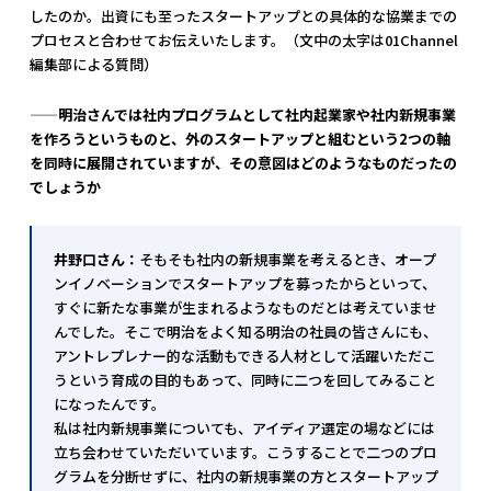
したのか。出資にも至ったスタートアップとの具体的な協業までの
プロセスと合わせてお伝えいたします。（文中の太字は01Channel
編集部による質問）
——
明治さんでは社内プログラムとして社内起業家や社内新規事業
を作ろうというものと、外のスタートアップと組むという2つの軸
を同時に展開されていますが、その意図はどのようなものだったの
でしょうか
井野口さん：
そもそも社内の新規事業を考えるとき、オープ
ンイノベーションでスタートアップを募ったからといって、
すぐに新たな事業が生まれるようなものだとは考えていませ
んでした。そこで明治をよく知る明治の社員の皆さんにも、
アントレプレナー的な活動もできる人材として活躍いただこ
うという育成の目的もあって、同時に二つを回してみること
になったんです。
私は社内新規事業についても、アイディア選定の場などには
立ち会わせていただいています。こうすることで二つのプロ
グラムを分断せずに、社内の新規事業の方とスタートアップ