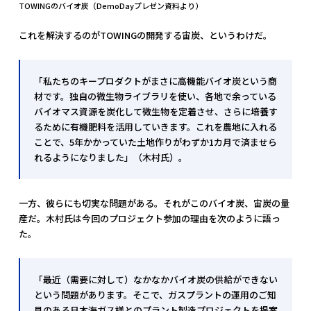
TOWINGのバイオ炭（DemoDayプレゼン資料より）
これを解決するのがTOWINGの開発する宙炭、というわけだ。
「私たちのキープロダクトがまさに高機能バイオ炭という商
材です。独自の微生物ライブラリを使い、各地で余っている
バイオマス資源を炭化して微生物を定着させ、さらに培養す
るために有機肥料を活用していきます。これを農地に入れる
ことで、5年かかっていた土地作りがわずか1カ月で済ませら
れるようになりました」（木村氏）。
一方、彼らにも切実な問題がある。それがこのバイオ炭、宙炭の量
産だ。木村氏は今回のプロジェクト参加の理由を次のように語っ
た。
「最近（需要に対して）なかなかバイオ炭の供給ができない
という問題があります。そこで、ガスプラントの運用のご知
見のある日本海ガス様とのプラント製造プロジェクトを提案