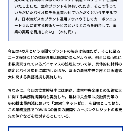
いたしました。生産プラントを保有いただき、そこで作って
いただいたバイオ炭を全量買わせていただくというモデルで
す。日本海ガスのプラント運用ノウハウそしてカーボンニュ
ートラルに資する技術サービスというところを融合して、事
業の実現を目指したい」（木村氏）。
今回の4カ月という期間でプラントの製造は無理だが、そこに至る
ニーズ検証などの情報収集は順調に進んだようだ。例えば富山県に
多数廃棄されているバイオマスの処理については、具体的に材料の
選定とバイオ炭化に成功したほか、富山の農林中央金庫とは販路拡
大に関する業務提携も実施した。
ちなみに、今回の協業検証中には別途、農林中央金庫との販路拡大
に関する業務提携契約も実施した。農林中央金庫は投融資先等の
GHG排出量削減において「2050年ネットゼロ」を目標としており、
この業務提携でTOWINGの宙炭の展開やカーボンクレジットの販売
先の仲介などを検討するとしている。