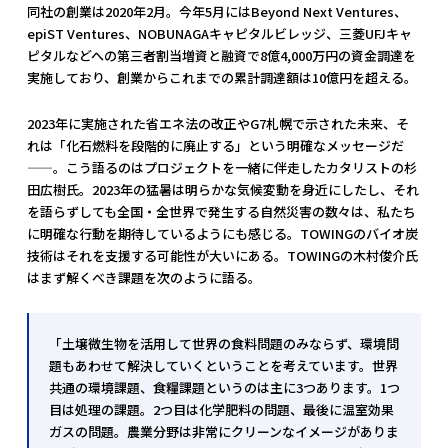
同社の創業は2020年2月。今年5月にはBeyond Next Ventures、
epiST Ventures、NOBUNAGAキャピタルビレッジ、三菱UFJキャ
ピタルなどへの第三者割当増資と融資で8億4,000万円の資金調達を
実施しており、創業からこれまでの累計調達額は10億円を超える。
2023年に実施された省エネ法の改正やG7札幌で示された未来、そ
れは「化石燃料を段階的に廃止する」という明確なメッセージだ
——。こう語るのはプロジェクトを一緒に伴走したカタリストの杉
田広樹氏。2023年の猛暑は明らかな気候変動を身近にしたし、それ
を語らずしても全国・全世界で発生する自然災害の数々は、私たち
に明確な行動を期待しているようにも感じる。TOWINGのバイオ炭
技術はそれを支援する可能性が大いにある。TOWINGの木村俊介氏
はまず解くべき課題を次のように語る。
「土壌微生物を活用して世界の食料問題のみならず、環境問
題もあわせて解決していくということを考えています。世界
共通の環境課題、食糧課題というのは主に3つあります。1つ
目は処理の課題。2つ目は化学肥料の問題、最後に温室効果
ガスの問題。農業分野は非常にクリーンなイメージがありま