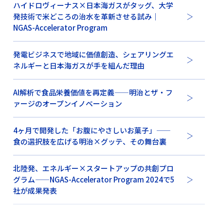
ハイドロヴィーナス×日本海ガスがタッグ、大学
発技術で米どころの治水を革新させる試み｜
NGAS-Accelerator Program
発電ビジネスで地域に価値創造、シェアリングエ
ネルギーと日本海ガスが手を組んだ理由
AI解析で食品栄養価値を再定義——明治とザ・フ
ァージのオープンイノベーション
4ヶ月で開発した「お腹にやさしいお菓子」——
食の選択肢を広げる明治×グッテ、その舞台裏
北陸発、エネルギー×スタートアップの共創プロ
グラム——NGAS-Accelerator Program 2024で5
社が成果発表