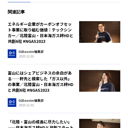
関連記事
エネルギー企業がカーボンオフセッ
ト事業に取り組む価値：テックシン
カー／北陸富山・日本海ガス絆HDと
共創6社 #NGAS2023
01Booster編集部
2023.11.01
富山にはシェアビジネスの余白があ
る——軒先と模索した「ガス以外」
の事業／北陸富山・日本海ガス絆HD
と共創6社 #NGAS2023
01Booster編集部
2023.11.01
「北陸・富山の成長に尽力したい」
——日本海ガス絆HDと共創スタート