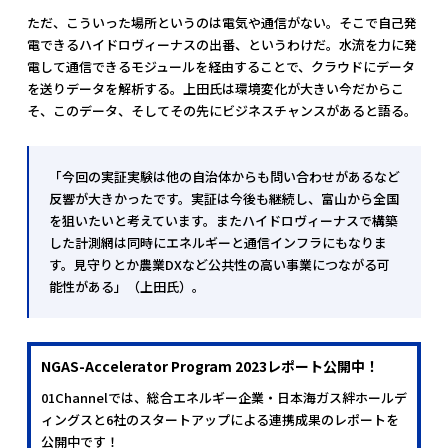
ただ、こういった場所というのは電気や通信がない。そこで自己発
電できるハイドロヴィーナスの出番、というわけだ。水流を力に発
電して通信できるモジュールを経由することで、クラウドにデータ
を送りデータを解析する。上田氏は環境変化が大きい今だからこ
そ、このデータ、そしてその先にビジネスチャンスがあると語る。
「今回の実証実験は他の自治体からも問い合わせがあるなど
反響が大きかったです。実証は今後も継続し、富山から全国
を狙いたいと考えています。またハイドロヴィーナスで構築
した計測網は同時にエネルギーと通信インフラにもなりま
す。見守りとか農業DXなど公共性の高い事業につながる可
能性がある」（上田氏）。
NGAS-Accelerator Program 2023レポート公開中！
01Channelでは、総合エネルギー企業・日本海ガス絆ホールデ
ィングスと6社のスタートアップによる連携成果のレポートを
公開中です！