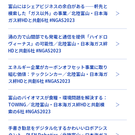
富山にはシェアビジネスの余白がある——軒先と
模索した「ガス以外」の事業／北陸富山・日本海
ガス絆HDと共創6社 #NGAS2023
渦の力で山間部でも発電と通信を提供「ハイドロ
ヴィーナス」の可能性／北陸富山・日本海ガス絆
HDと共創6社 #NGAS2023
エネルギー企業がカーボンオフセット事業に取り
組む価値：テックシンカー／北陸富山・日本海ガ
ス絆HDと共創6社 #NGAS2023
富山のバイオマスが食糧・環境問題を解決する：
TOWING／北陸富山・日本海ガス絆HDと共創模
索の6社 #NGAS2023
手書き勤怠をデジタル化するかわいいロボアシス
タント、PLEN Robotics／北陸富山・日本海ガス