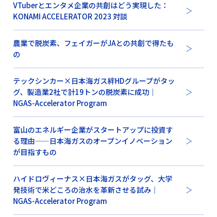
VTuberとエンタメ企業の共創はどう実現した：
KONAMI ACCELERATOR 2023 対談
農業で脱炭素、フェイガーがJAとの共創で得たも
の
テックシンカー×日本海ガス絆HDグループがタッ
グ、製造業2社で計19トンの脱炭素に成功｜
NGAS-Accelerator Program
富山のエネルギー企業がスタートアップに投資す
る理由——日本海ガスのオープンイノベーション
が目指すもの
ハイドロヴィーナス×日本海ガスがタッグ、大学
発技術で米どころの治水を革新させる試み｜
NGAS-Accelerator Program