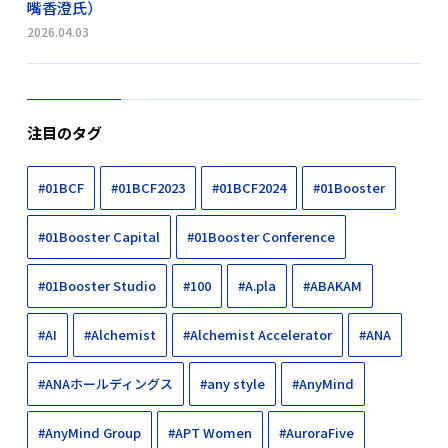
嘴香澄氏）
2026.04.03
注目のタグ
#01BCF
#01BCF2023
#01BCF2024
#01Booster
#01Booster Capital
#01Booster Conference
#01Booster Studio
#100
#A.pla
#ABAKAM
#AI
#Alchemist
#Alchemist Accelerator
#ANA
#ANAホールディングス
#any style
#AnyMind
#AnyMind Group
#APT Women
#AuroraFive