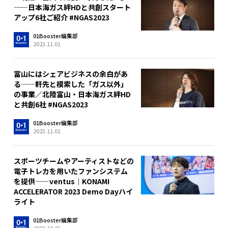
——日本海ガス絆HDと共創スタート
アップ6社ご紹介 #NGAS2023
01Booster編集部
2023.11.01
富山にはシェアビジネスの余白があ
る——軒先と模索した「ガス以外」
の事業／北陸富山・日本海ガス絆HD
と共創6社 #NGAS2023
01Booster編集部
2023.11.01
スポーツチームやアーティストなどの
電子トレカを用いたファンシステム
を提供——ventus｜KONAMI
ACCELERATOR 2023 Demo Dayハイ
ライト
01Booster編集部