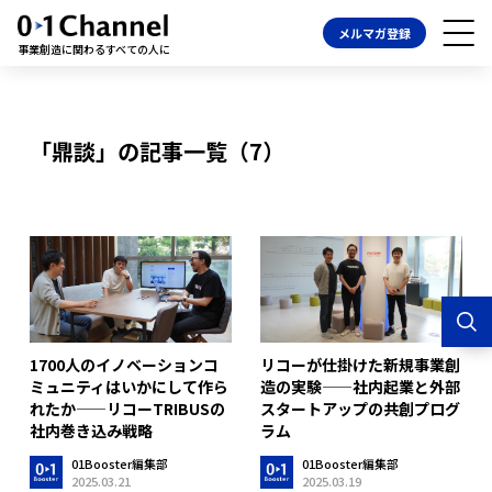
メルマガ登録
事業創造に関わるすべての人に
「鼎談」の記事一覧（7）
1700人のイノベーションコ
リコーが仕掛けた新規事業創
ミュニティはいかにして作ら
造の実験——社内起業と外部
れたか——リコーTRIBUSの
スタートアップの共創プログ
社内巻き込み戦略
ラム
01Booster編集部
01Booster編集部
2025.03.21
2025.03.19