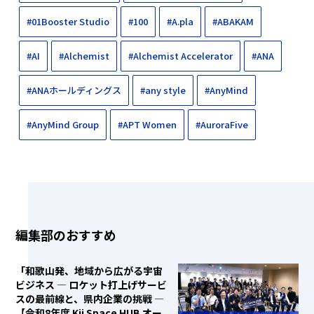
#01Booster Studio
#100
#A.pla
#ABAKAM
#AI
#Alchemist
#Alchemist Accelerator
#ANA
#ANAホールディングス
#any style
#AnyMind
#AnyMind Group
#APT Women
#AuroraFive
編集部のおすすめ
「和歌山発、地域から広がる宇宙
ビジネス ― ロケット打上げサービ
スの最前線と、県内企業の挑戦 ―
【令和8年度 Kii Space HUB オー