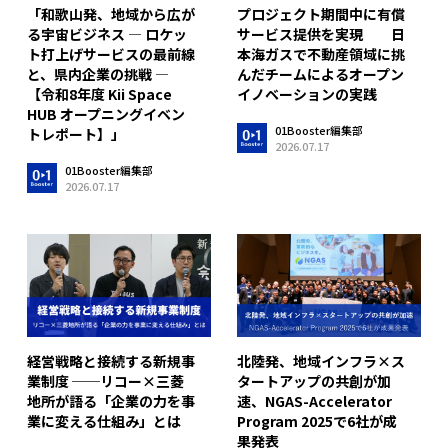
「和歌山発、地域から広が
プロジェクト期間中に有償
る宇宙ビジネス ― ロケッ
サービス提供を実現 日
ト打上げサービスの最前線
本海ガスで不動産領域に挑
と、県内企業の挑戦 ―
んだチームによるオープン
【令和8年度 Kii Space
イノベーションの実践
HUB オープニングイベン
01Booster編集部
トレポート】」
2026.07.17
01Booster編集部
2026.07.17
経営戦略と接続する新規事
北陸発、地域インフラ×ス
業制度 ──リコー×三菱
タートアップの共創が加
地所が語る「企業の力を事
速、NGAS-Accelerator
業に変える仕組み」とは
Program 2025で6社が成
果発表