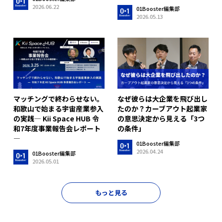
2026.06.22
01Booster編集部
2026.05.13
マッチングで終わらせない。
なぜ彼らは大企業を飛び出し
和歌山で始まる宇宙産業参入
たのか？カーブアウト起業家
の実践― Kii Space HUB 令
の意思決定から見える「3つ
和7年度事業報告会レポート
の条件」
―
01Booster編集部
2026.04.24
01Booster編集部
2026.05.01
もっと見る