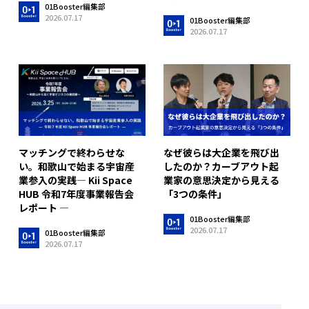
01Booster編集部
2026.07.17
01Booster編集部
2026.07.17
マッチングで終わらせな
なぜ彼らは大企業を飛び出
い。和歌山で始まる宇宙産
したのか？カーブアウト起
業参入の実践― Kii Space
業家の意思決定から見える
HUB 令和7年度事業報告会
「3つの条件」
レポート ―
01Booster編集部
2026.07.17
01Booster編集部
2026.07.17