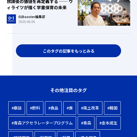
放課後の価値を再定義する ── ウ
ィライツが描く学童保育の未来
01Booster編集部
2025.06.06
このタグの記事をもっとみる
その他注目のタグ
#鼎談
#飲料
#食品
#食
#風土改革
#韓国
#青森アクセラレータープログラム
#青森
#金本成生