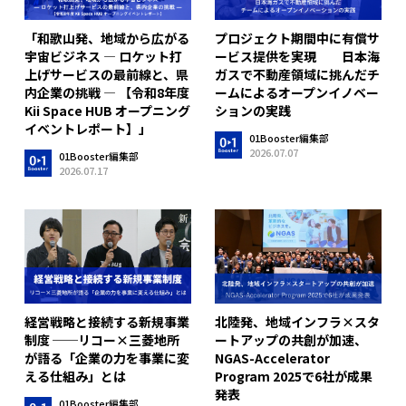
「和歌山発、地域から広がる
プロジェクト期間中に有償サ
宇宙ビジネス ― ロケット打
ービス提供を実現 日本海
上げサービスの最前線と、県
ガスで不動産領域に挑んだチ
内企業の挑戦 ― 【令和8年度
ームによるオープンイノベー
Kii Space HUB オープニング
ションの実践
イベントレポート】」
01Booster編集部
2026.07.07
01Booster編集部
2026.07.17
経営戦略と接続する新規事業
北陸発、地域インフラ×スタ
制度 ──リコー×三菱地所
ートアップの共創が加速、
が語る「企業の力を事業に変
NGAS-Accelerator
える仕組み」とは
Program 2025で6社が成果
発表
01Booster編集部