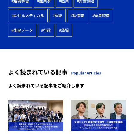
#越境学習
#起業家
#起業
#資金調達
#話せるメディカル
#解説
#製造業
#衛星製造
#衛星データ
#行政
#藻場
よく読まれている記事
Popular Articles
よく読まれている記事をご紹介します