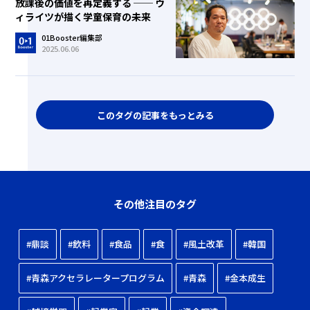
放課後の価値を再定義する ── ウ
ィライツが描く学童保育の未来
01Booster編集部
2025.06.06
このタグの記事をもっとみる
その他注目のタグ
#鼎談
#飲料
#食品
#食
#風土改革
#韓国
#青森アクセラレータープログラム
#青森
#金本成生