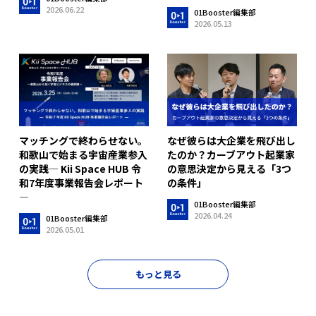
2026.06.22
01Booster編集部
2026.05.13
マッチングで終わらせない。
なぜ彼らは大企業を飛び出し
和歌山で始まる宇宙産業参入
たのか？カーブアウト起業家
の実践― Kii Space HUB 令
の意思決定から見える「3つ
和7年度事業報告会レポート
の条件」
―
01Booster編集部
2026.04.24
01Booster編集部
2026.05.01
もっと見る