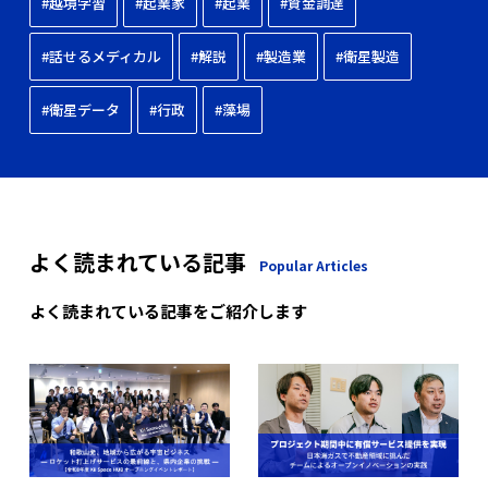
#越境学習
#起業家
#起業
#資金調達
#話せるメディカル
#解説
#製造業
#衛星製造
#衛星データ
#行政
#藻場
よく読まれている記事
Popular Articles
よく読まれている記事をご紹介します