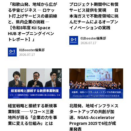
「和歌山発、地域から広が
プロジェクト期間中に有償
る宇宙ビジネス ― ロケッ
サービス提供を実現 日
ト打上げサービスの最前線
本海ガスで不動産領域に挑
と、県内企業の挑戦 ―
んだチームによるオープン
【令和8年度 Kii Space
イノベーションの実践
HUB オープニングイベン
01Booster編集部
トレポート】」
2026.07.17
01Booster編集部
2026.07.17
経営戦略と接続する新規事
北陸発、地域インフラ×ス
業制度 ──リコー×三菱
タートアップの共創が加
地所が語る「企業の力を事
速、NGAS-Accelerator
業に変える仕組み」とは
Program 2025で6社が成
果発表