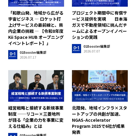
「和歌山発、地域から広がる
プロジェクト期間中に有償サ
宇宙ビジネス ― ロケット打
ービス提供を実現 日本海
上げサービスの最前線と、県
ガスで不動産領域に挑んだチ
内企業の挑戦 ― 【令和8年度
ームによるオープンイノベー
Kii Space HUB オープニング
ションの実践
イベントレポート】」
01Booster編集部
2026.07.07
01Booster編集部
2026.07.17
経営戦略と接続する新規事業
北陸発、地域インフラ×スタ
制度 ──リコー×三菱地所
ートアップの共創が加速、
が語る「企業の力を事業に変
NGAS-Accelerator
える仕組み」とは
Program 2025で6社が成果
発表
01Booster編集部