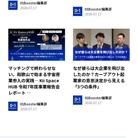
01Booster編集部
2026.07.17
01Booster編集部
2026.07.17
マッチングで終わらせな
なぜ彼らは大企業を飛び出
い。和歌山で始まる宇宙産
したのか？カーブアウト起
業参入の実践― Kii Space
業家の意思決定から見える
HUB 令和7年度事業報告会
「3つの条件」
レポート ―
01Booster編集部
2026.07.17
01Booster編集部
2026.07.17