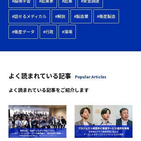
#越境学習
#起業家
#起業
#資金調達
#話せるメディカル
#解説
#製造業
#衛星製造
#衛星データ
#行政
#藻場
よく読まれている記事
Popular Articles
よく読まれている記事をご紹介します