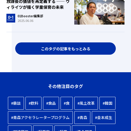
放課後の価値を再定義する ── ウ
ィライツが描く学童保育の未来
01Booster編集部
2025.06.06
このタグの記事をもっとみる
その他注目のタグ
#鼎談
#飲料
#食品
#食
#風土改革
#韓国
#青森アクセラレータープログラム
#青森
#金本成生