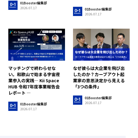
01Booster編集部
2026.07.17
01Booster編集部
2026.07.17
マッチングで終わらせな
なぜ彼らは大企業を飛び出
い。和歌山で始まる宇宙産
したのか？カーブアウト起
業参入の実践― Kii Space
業家の意思決定から見える
HUB 令和7年度事業報告会
「3つの条件」
レポート ―
01Booster編集部
2026.07.17
01Booster編集部
2026.07.17