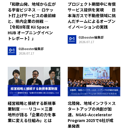
「和歌山発、地域から広が
プロジェクト期間中に有償
る宇宙ビジネス ― ロケッ
サービス提供を実現 日
ト打上げサービスの最前線
本海ガスで不動産領域に挑
と、県内企業の挑戦 ―
んだチームによるオープン
【令和8年度 Kii Space
イノベーションの実践
HUB オープニングイベン
01Booster編集部
トレポート】」
2026.07.17
01Booster編集部
2026.07.17
経営戦略と接続する新規事
北陸発、地域インフラ×ス
業制度 ──リコー×三菱
タートアップの共創が加
地所が語る「企業の力を事
速、NGAS-Accelerator
業に変える仕組み」とは
Program 2025で6社が成
果発表