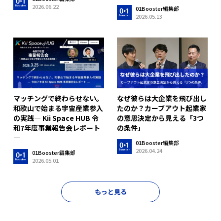
2026.06.22
01Booster編集部
2026.05.13
マッチングで終わらせない。
なぜ彼らは大企業を飛び出し
和歌山で始まる宇宙産業参入
たのか？カーブアウト起業家
の実践― Kii Space HUB 令
の意思決定から見える「3つ
和7年度事業報告会レポート
の条件」
―
01Booster編集部
2026.04.24
01Booster編集部
2026.05.01
もっと見る