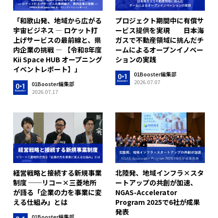
「和歌山発、地域から広がる
プロジェクト期間中に有償サ
宇宙ビジネス ― ロケット打
ービス提供を実現 日本海
上げサービスの最前線と、県
ガスで不動産領域に挑んだチ
内企業の挑戦 ― 【令和8年度
ームによるオープンイノベー
Kii Space HUB オープニング
ションの実践
イベントレポート】」
01Booster編集部
2026.07.07
01Booster編集部
2026.07.17
経営戦略と接続する新規事業
北陸発、地域インフラ×スタ
制度 ──リコー×三菱地所
ートアップの共創が加速、
が語る「企業の力を事業に変
NGAS-Accelerator
える仕組み」とは
Program 2025で6社が成果
発表
01Booster編集部