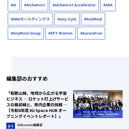
#AI
#Alchemist
#Alchemist Accelerator
#ANA
#ANAホールディングス
#any style
#AnyMind
#AnyMind Group
#APT Women
#AuroraFive
編集部のおすすめ
「和歌山発、地域から広がる宇宙
ビジネス ― ロケット打上げサービ
スの最前線と、県内企業の挑戦 ―
【令和8年度 Kii Space HUB オー
プニングイベントレポート】」
01Booster編集部