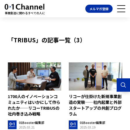
メルマガ登録
事業創造に関わるすべての人に
「TRIBUS」の記事一覧（3）
1700人のイノベーションコ
リコーが仕掛けた新規事業創
ミュニティはいかにして作ら
造の実験——社内起業と外部
れたか——リコーTRIBUSの
スタートアップの共創プログ
社内巻き込み戦略
ラム
01Booster編集部
01Booster編集部
2025.03.21
2025.03.19