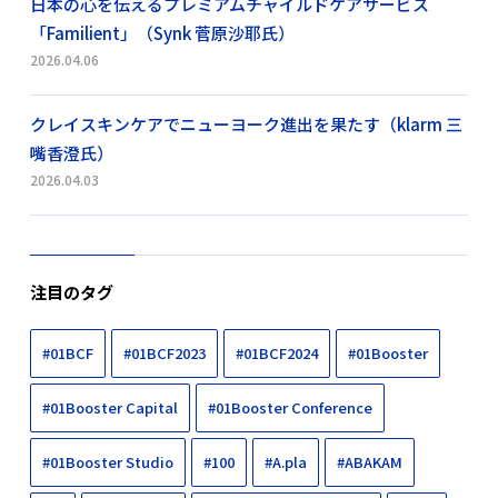
日本の心を伝えるプレミアムチャイルドケアサービス
「Familient」（Synk 菅原沙耶氏）
2026.04.06
クレイスキンケアでニューヨーク進出を果たす（klarm 三
嘴香澄氏）
2026.04.03
注目のタグ
#01BCF
#01BCF2023
#01BCF2024
#01Booster
#01Booster Capital
#01Booster Conference
#01Booster Studio
#100
#A.pla
#ABAKAM