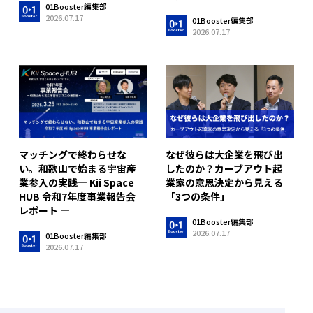
01Booster編集部
2026.07.17
01Booster編集部
2026.07.17
マッチングで終わらせな
なぜ彼らは大企業を飛び出
い。和歌山で始まる宇宙産
したのか？カーブアウト起
業参入の実践― Kii Space
業家の意思決定から見える
HUB 令和7年度事業報告会
「3つの条件」
レポート ―
01Booster編集部
2026.07.17
01Booster編集部
2026.07.17