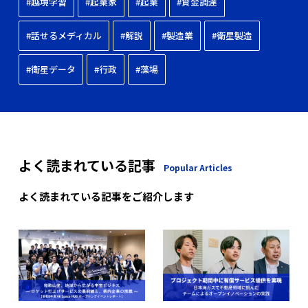
#越境学習
#起業家
#起業
#資金調達
#話せるメディカル
#解説
#製造業
#衛星製造
#衛星データ
#行政
#藻場
よく読まれている記事
Popular Articles
よく読まれている記事をご紹介します