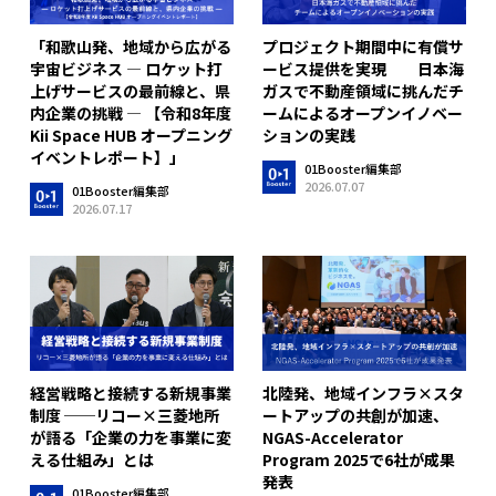
「和歌山発、地域から広がる
プロジェクト期間中に有償サ
宇宙ビジネス ― ロケット打
ービス提供を実現 日本海
上げサービスの最前線と、県
ガスで不動産領域に挑んだチ
内企業の挑戦 ― 【令和8年度
ームによるオープンイノベー
Kii Space HUB オープニング
ションの実践
イベントレポート】」
01Booster編集部
2026.07.07
01Booster編集部
2026.07.17
経営戦略と接続する新規事業
北陸発、地域インフラ×スタ
制度 ──リコー×三菱地所
ートアップの共創が加速、
が語る「企業の力を事業に変
NGAS-Accelerator
える仕組み」とは
Program 2025で6社が成果
発表
01Booster編集部