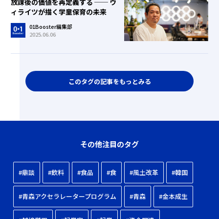
放課後の価値を再定義する ── ウ
ィライツが描く学童保育の未来
01Booster編集部
2025.06.06
このタグの記事をもっとみる
その他注目のタグ
#鼎談
#飲料
#食品
#食
#風土改革
#韓国
#青森アクセラレータープログラム
#青森
#金本成生