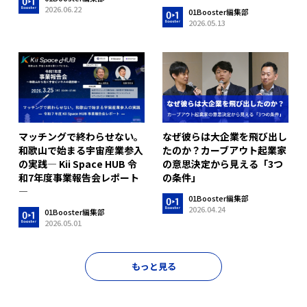
2026.06.22
01Booster編集部
2026.05.13
マッチングで終わらせない。
なぜ彼らは大企業を飛び出し
和歌山で始まる宇宙産業参入
たのか？カーブアウト起業家
の実践― Kii Space HUB 令
の意思決定から見える「3つ
和7年度事業報告会レポート
の条件」
―
01Booster編集部
2026.04.24
01Booster編集部
2026.05.01
もっと見る