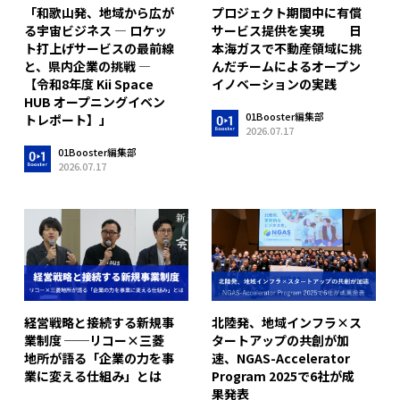
「和歌山発、地域から広が
プロジェクト期間中に有償
る宇宙ビジネス ― ロケッ
サービス提供を実現 日
ト打上げサービスの最前線
本海ガスで不動産領域に挑
と、県内企業の挑戦 ―
んだチームによるオープン
【令和8年度 Kii Space
イノベーションの実践
HUB オープニングイベン
01Booster編集部
トレポート】」
2026.07.17
01Booster編集部
2026.07.17
経営戦略と接続する新規事
北陸発、地域インフラ×ス
業制度 ──リコー×三菱
タートアップの共創が加
地所が語る「企業の力を事
速、NGAS-Accelerator
業に変える仕組み」とは
Program 2025で6社が成
果発表