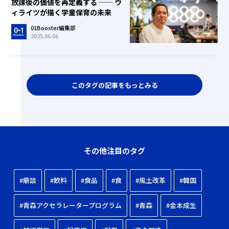
放課後の価値を再定義する ── ウ
ィライツが描く学童保育の未来
01Booster編集部
2025.06.06
このタグの記事をもっとみる
その他注目のタグ
#鼎談
#飲料
#食品
#食
#風土改革
#韓国
#青森アクセラレータープログラム
#青森
#金本成生