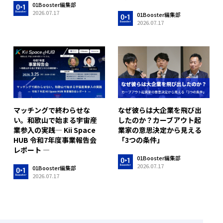
01Booster編集部
2026.07.17
01Booster編集部
2026.07.17
マッチングで終わらせな
なぜ彼らは大企業を飛び出
い。和歌山で始まる宇宙産
したのか？カーブアウト起
業参入の実践― Kii Space
業家の意思決定から見える
HUB 令和7年度事業報告会
「3つの条件」
レポート ―
01Booster編集部
2026.07.17
01Booster編集部
2026.07.17