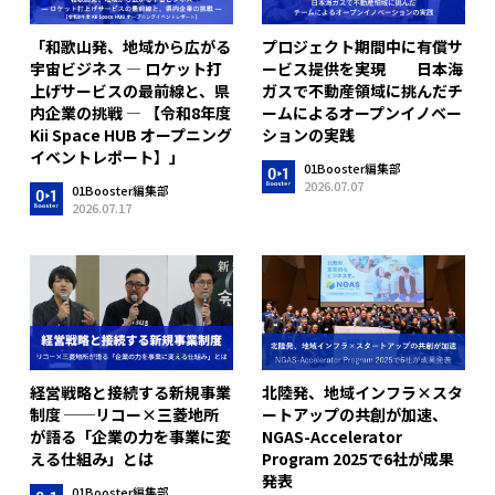
「和歌山発、地域から広がる
プロジェクト期間中に有償サ
宇宙ビジネス ― ロケット打
ービス提供を実現 日本海
上げサービスの最前線と、県
ガスで不動産領域に挑んだチ
内企業の挑戦 ― 【令和8年度
ームによるオープンイノベー
Kii Space HUB オープニング
ションの実践
イベントレポート】」
01Booster編集部
2026.07.07
01Booster編集部
2026.07.17
経営戦略と接続する新規事業
北陸発、地域インフラ×スタ
制度 ──リコー×三菱地所
ートアップの共創が加速、
が語る「企業の力を事業に変
NGAS-Accelerator
える仕組み」とは
Program 2025で6社が成果
発表
01Booster編集部