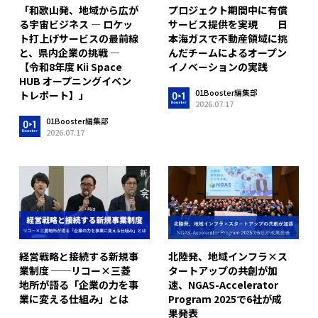
「和歌山発、地域から広が
プロジェクト期間中に有償
る宇宙ビジネス ― ロケッ
サービス提供を実現 日
ト打上げサービスの最前線
本海ガスで不動産領域に挑
と、県内企業の挑戦 ―
んだチームによるオープン
【令和8年度 Kii Space
イノベーションの実践
HUB オープニングイベン
01Booster編集部
トレポート】」
2026.07.17
01Booster編集部
2026.07.17
経営戦略と接続する新規事
北陸発、地域インフラ×ス
業制度 ──リコー×三菱
タートアップの共創が加
地所が語る「企業の力を事
速、NGAS-Accelerator
業に変える仕組み」とは
Program 2025で6社が成
果発表