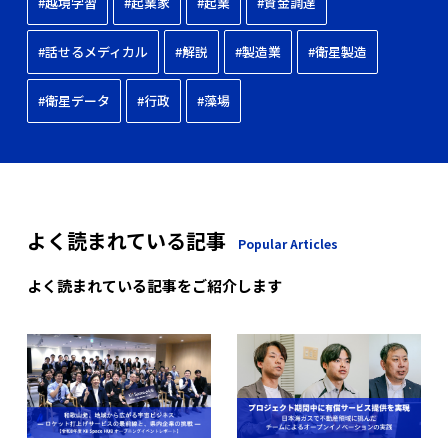
#越境学習
#起業家
#起業
#資金調達
#話せるメディカル
#解説
#製造業
#衛星製造
#衛星データ
#行政
#藻場
よく読まれている記事
Popular Articles
よく読まれている記事をご紹介します