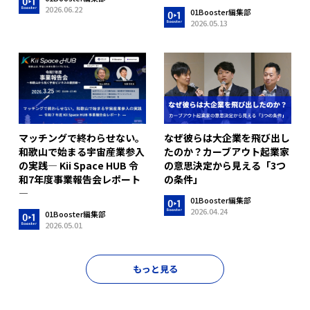
2026.06.22
01Booster編集部
2026.05.13
マッチングで終わらせない。
なぜ彼らは大企業を飛び出し
和歌山で始まる宇宙産業参入
たのか？カーブアウト起業家
の実践― Kii Space HUB 令
の意思決定から見える「3つ
和7年度事業報告会レポート
の条件」
―
01Booster編集部
2026.04.24
01Booster編集部
2026.05.01
もっと見る