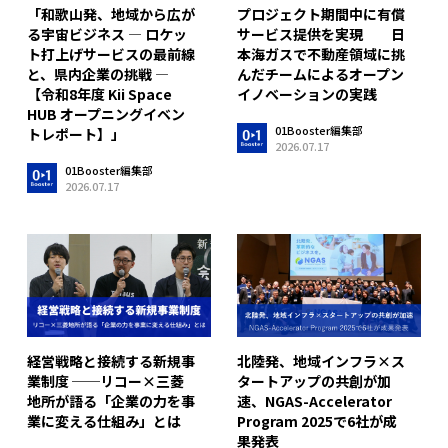
「和歌山発、地域から広が
プロジェクト期間中に有償
る宇宙ビジネス ― ロケッ
サービス提供を実現 日
ト打上げサービスの最前線
本海ガスで不動産領域に挑
と、県内企業の挑戦 ―
んだチームによるオープン
【令和8年度 Kii Space
イノベーションの実践
HUB オープニングイベン
01Booster編集部
トレポート】」
2026.07.17
01Booster編集部
2026.07.17
経営戦略と接続する新規事
北陸発、地域インフラ×ス
業制度 ──リコー×三菱
タートアップの共創が加
地所が語る「企業の力を事
速、NGAS-Accelerator
業に変える仕組み」とは
Program 2025で6社が成
果発表