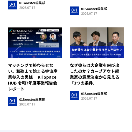
01Booster編集部
2026.07.17
01Booster編集部
2026.07.17
マッチングで終わらせな
なぜ彼らは大企業を飛び出
い。和歌山で始まる宇宙産
したのか？カーブアウト起
業参入の実践― Kii Space
業家の意思決定から見える
HUB 令和7年度事業報告会
「3つの条件」
レポート ―
01Booster編集部
2026.07.17
01Booster編集部
2026.07.17