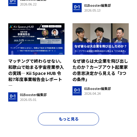
2026.06.22
01Booster編集部
2026.05.13
マッチングで終わらせない。
なぜ彼らは大企業を飛び出し
和歌山で始まる宇宙産業参入
たのか？カーブアウト起業家
の実践― Kii Space HUB 令
の意思決定から見える「3つ
和7年度事業報告会レポート
の条件」
―
01Booster編集部
2026.04.24
01Booster編集部
2026.05.01
もっと見る