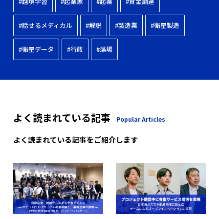
#越境学習
#起業家
#起業
#資金調達
#話せるメディカル
#解説
#製造業
#衛星製造
#衛星データ
#行政
#藻場
よく読まれている記事
Popular Articles
よく読まれている記事をご紹介します