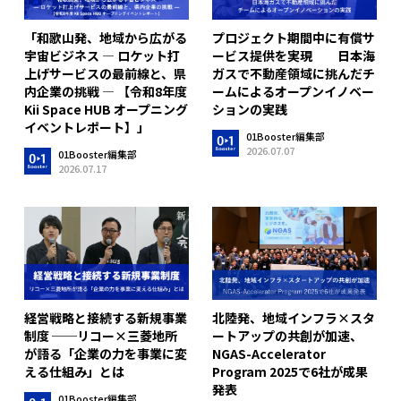
「和歌山発、地域から広がる
プロジェクト期間中に有償サ
宇宙ビジネス ― ロケット打
ービス提供を実現 日本海
上げサービスの最前線と、県
ガスで不動産領域に挑んだチ
内企業の挑戦 ― 【令和8年度
ームによるオープンイノベー
Kii Space HUB オープニング
ションの実践
イベントレポート】」
01Booster編集部
2026.07.07
01Booster編集部
2026.07.17
経営戦略と接続する新規事業
北陸発、地域インフラ×スタ
制度 ──リコー×三菱地所
ートアップの共創が加速、
が語る「企業の力を事業に変
NGAS-Accelerator
える仕組み」とは
Program 2025で6社が成果
発表
01Booster編集部