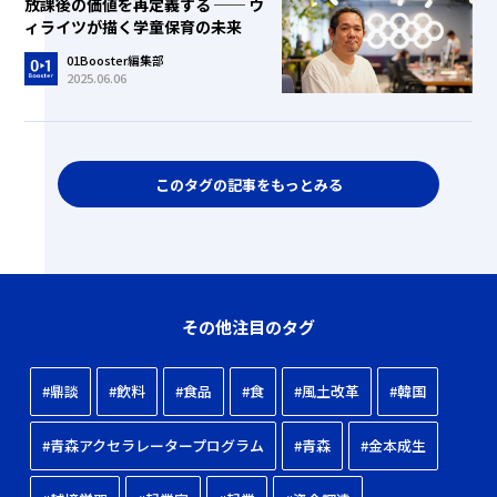
放課後の価値を再定義する ── ウ
ィライツが描く学童保育の未来
01Booster編集部
2025.06.06
このタグの記事をもっとみる
その他注目のタグ
#鼎談
#飲料
#食品
#食
#風土改革
#韓国
#青森アクセラレータープログラム
#青森
#金本成生